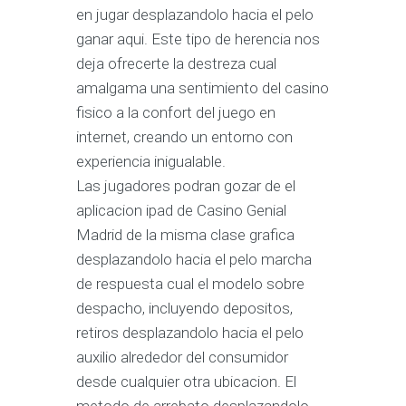
en jugar desplazandolo hacia el pelo
ganar aqui. Este tipo de herencia nos
deja ofrecerte la destreza cual
amalgama una sentimiento del casino
fisico a la confort del juego en
internet, creando un entorno con
experiencia inigualable.
Las jugadores podran gozar de el
aplicacion ipad de Casino Genial
Madrid de la misma clase grafica
desplazandolo hacia el pelo marcha
de respuesta cual el modelo sobre
despacho, incluyendo depositos,
retiros desplazandolo hacia el pelo
auxilio alrededor del consumidor
desde cualquier otra ubicacion. El