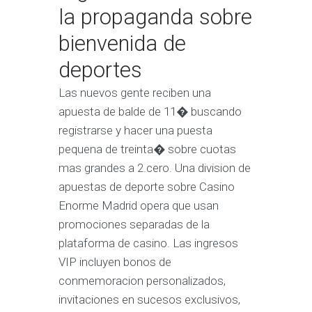
la propaganda sobre
bienvenida de
deportes
Las nuevos gente reciben una
apuesta de balde de 11� buscando
registrarse y hacer una puesta
pequena de treinta� sobre cuotas
mas grandes a 2.cero. Una division de
apuestas de deporte sobre Casino
Enorme Madrid opera que usan
promociones separadas de la
plataforma de casino. Las ingresos
VIP incluyen bonos de
conmemoracion personalizados,
invitaciones en sucesos exclusivos,