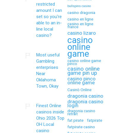
restricted
bullspins casino
amount I can
casino dragonia
set so you're
casino en ligne
able to an in-
casino en ligne
france
line local
casino lizaro
casino?
casino
online
game
Most useful
casino online game
Gambling
pinco
enterprises
casino online
game pin up
Near
casino pinco
Oklahoma
online game
Town, Okay
Casinò Online
dragonia casino
dragonia casino
login
Finest Online
dragonia casino
casinos inside
retrait
Ohio 2026 Top
fat pirate
fatpirate
OH Local
fatpirate casino
casino