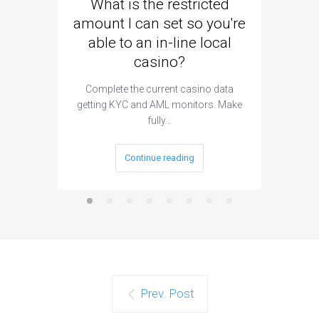
What is the restricted
Mos
amount I can set so you're
e
able to an in-line local
Okl
casino?
Regard
Tombo
Complete the current casino data
getting KYC and AML monitors. Make
fully…
Continue reading
Prev. Post