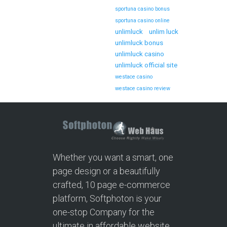
sportuna casino bonus
sportuna casino online
unlimluck
unlim luck
unlimluck bonus
unlimluck casino
unlimluck official site
westace casino
westace casino review
Whether you want a smart, one
page design or a beautifully
crafted, 10 page e-commerce
platform, Softphoton is your
one-stop Company for the
ultimate in affordable website