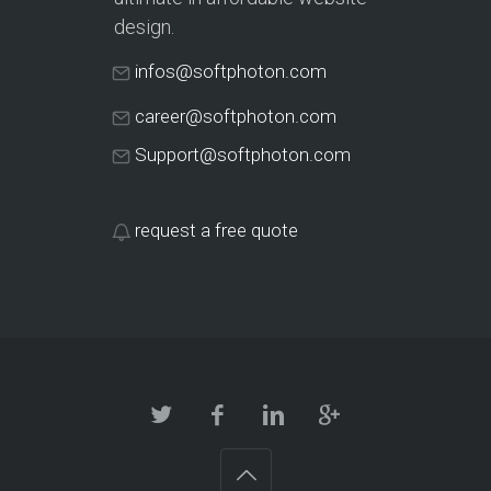
design.
infos@softphoton.com
career@softphoton.com
Support@softphoton.com
request a free quote