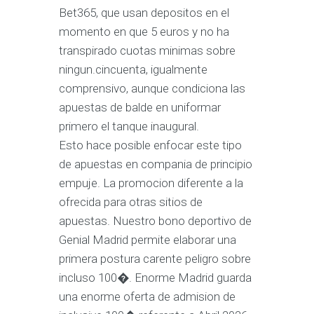
Bet365, que usan depositos en el
momento en que 5 euros y no ha
transpirado cuotas minimas sobre
ningun.cincuenta, igualmente
comprensivo, aunque condiciona las
apuestas de balde en uniformar
primero el tanque inaugural.
Esto hace posible enfocar este tipo
de apuestas en compania de principio
empuje. La promocion diferente a la
ofrecida para otras sitios de
apuestas. Nuestro bono deportivo de
Genial Madrid permite elaborar una
primera postura carente peligro sobre
incluso 100�. Enorme Madrid guarda
una enorme oferta de admision de