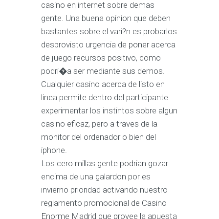
casino en internet sobre demas
gente. Una buena opinion que deben
bastantes sobre el vari?n es probarlos
desprovisto urgencia de poner acerca
de juego recursos positivo, como
podri�a ser mediante sus demos.
Cualquier casino acerca de listo en
linea permite dentro del participante
experimentar los instintos sobre algun
casino eficaz, pero a traves de la
monitor del ordenador o bien del
iphone.
Los cero millas gente podrian gozar
encima de una galardon por es
invierno prioridad activando nuestro
reglamento promocional de Casino
Enorme Madrid que provee la apuesta