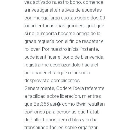
vez activado nuestro bono, comence
a investigar alternativas de apuestas
con manga larga cuotas sobre dos.00
indumentarias mas grandes, igual que
si no le importa hacerse amiga de la
grasa requeria con el fin de respetar el
rollover. Por nuestro inicial instante,
pude identificar el bono de bienvenida,
registrarme desplazandolo hacia el
pelo hacer el tanque minusculo
desprovisto complicarnos.
Generalmente, Codere lidera referente
a facilidad sobre liberacion, mientras
que Bet365 asi� como Bwin resultan
opiniones para personas que tratab
de hallar bonos permitibles y no ha
transpirado faciles sobre organizar.