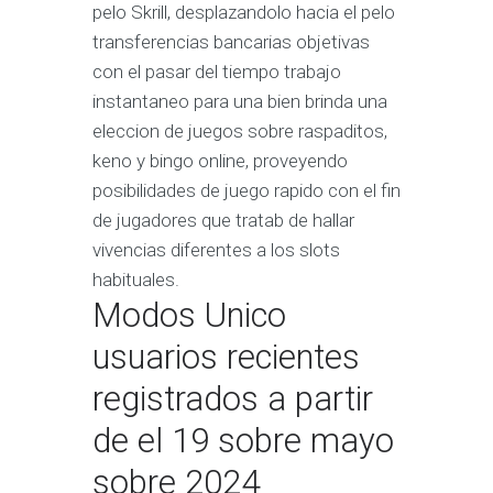
pelo Skrill, desplazandolo hacia el pelo
transferencias bancarias objetivas
con el pasar del tiempo trabajo
instantaneo para una bien brinda una
eleccion de juegos sobre raspaditos,
keno y bingo online, proveyendo
posibilidades de juego rapido con el fin
de jugadores que tratab de hallar
vivencias diferentes a los slots
habituales.
Modos Unico
usuarios recientes
registrados a partir
de el 19 sobre mayo
sobre 2024