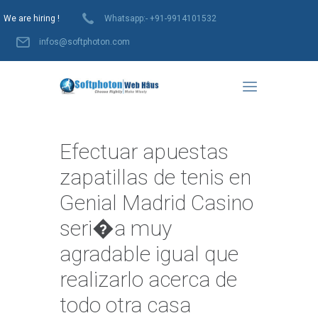
We are hiring !
Whatsapp:- +91-9914101532
infos@softphoton.com
Efectuar apuestas
zapatillas de tenis en
Genial Madrid Casino
seri�a muy
agradable igual que
realizarlo acerca de
todo otra casa