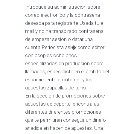
Introduce su administracion sobre
correo electronico y la contrasena
deseada para registrarte Usada tu e-
mail y no ha transpirado contrasena
de empezar sesion o datar una
cuenta Periodista asi� como editor
con acoples ocho anos
especializados en produccion sobre
llamados, especialista en el ambito del
esparcimiento en internet y los
apuestas zapatillas de tenis.
En la seccion de promociones sobre
apuestas de deporte, encontraras
diferentes diferentes promociones
que te permitiran conseguir un dinero
anadida en hacen de apuestas. Una