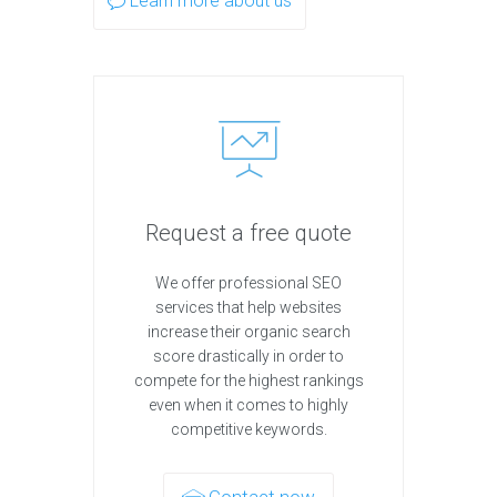
Learn more about us
Request a free quote
We offer professional SEO
services that help websites
increase their organic search
score drastically in order to
compete for the highest rankings
even when it comes to highly
competitive keywords.