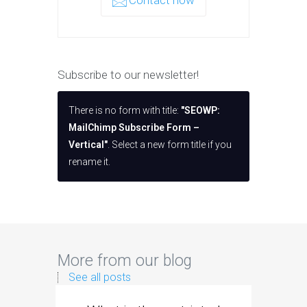
Contact now
Subscribe to our newsletter!
There is no form with title:
"SEOWP:
MailChimp Subscribe Form –
Vertical"
. Select a new form title if you
rename it.
More from our blog
See all posts