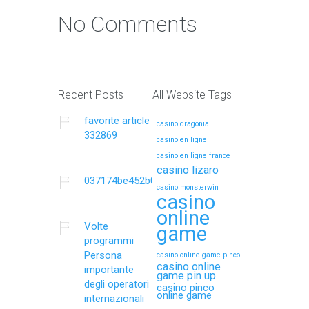
No Comments
Recent Posts
All Website Tags
favorite article
casino dragonia
332869
casino en ligne
casino en ligne france
casino lizaro
037174be452b0be3e0bb63189f2439a9a37119bcf
casino monsterwin
casino
online
Volte
game
programmi
Persona
casino online game pinco
casino online
importante
game pin up
degli operatori
casino pinco
online game
internazionali