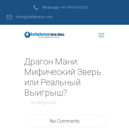
We are hiring !
Whatsapp:- +91-9914101532
infos@softphoton.com
Драгон Мани:
Мифический Зверь
или Реальный
Выигрыш?
Uncategorized
No Comments