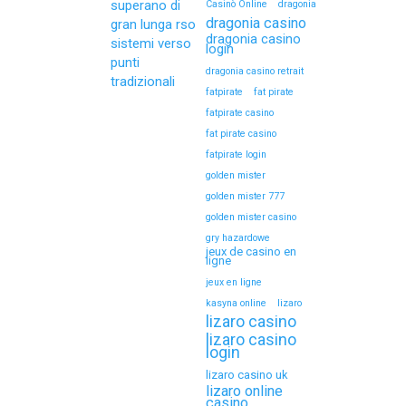
superano di
Casinò Online
dragonia
dragonia casino
gran lunga rso
dragonia casino
sistemi verso
login
punti
dragonia casino retrait
tradizionali
fatpirate
fat pirate
fatpirate casino
fat pirate casino
fatpirate login
golden mister
golden mister 777
golden mister casino
gry hazardowe
jeux de casino en
ligne
jeux en ligne
kasyna online
lizaro
lizaro casino
lizaro casino
login
lizaro casino uk
lizaro online
casino