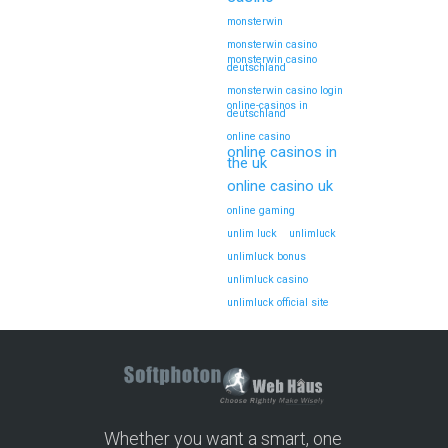
monsterwin
monsterwin casino
monsterwin casino
deutschland
monsterwin casino login
online-casinos in
deutschland
online casino
online casinos in
the uk
online casino uk
online gaming
unlim luck
unlimluck
unlimluck bonus
unlimluck casino
unlimluck official site
Whether you want a smart, one