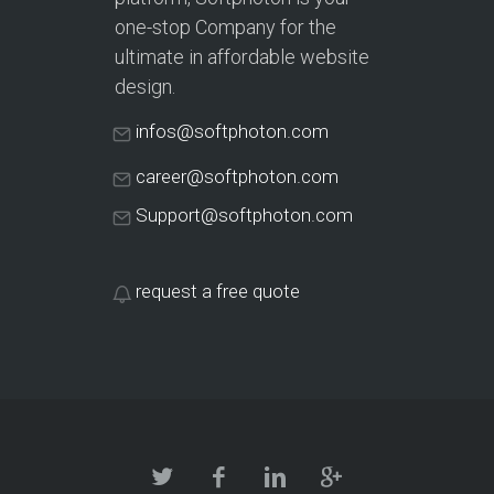
one-stop Company for the
ultimate in affordable website
design.
infos@softphoton.com
career@softphoton.com
Support@softphoton.com
request a free quote