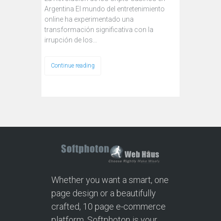
Argentina El mundo del entretenimiento
online ha experimentado una
transformación significativa con la
irrupción de los…
Continue reading
Whether you want a smart, one
page design or a beautifully
crafted, 10 page e-commerce
platform, Softphoton is your