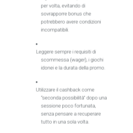
per volta, evitando di
sovrapporre bonus che
potrebbero avere condizioni
incompatibili.
Leggere sempre i requisiti di
scommessa (wager), i giochi
idonei e la durata della promo.
Utilizzare il cashback come
“seconda possibilità” dopo una
sessione poco fortunata,
senza pensare a recuperare
tutto in una sola volta.