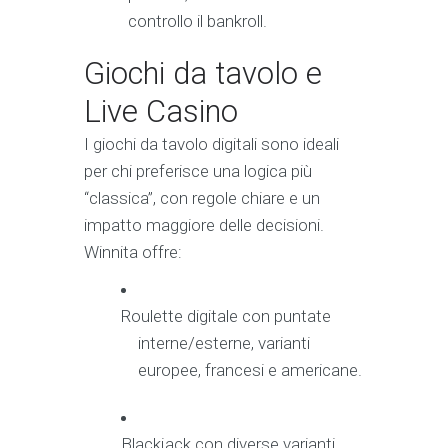
controllo il bankroll.
Giochi da tavolo e
Live Casino
I giochi da tavolo digitali sono ideali
per chi preferisce una logica più
“classica”, con regole chiare e un
impatto maggiore delle decisioni.
Winnita offre:
Roulette digitale con puntate
interne/esterne, varianti
europee, francesi e americane.
Blackjack con diverse varianti