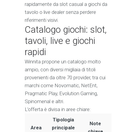
rapidamente da slot casual a giochi da
tavolo o live dealer senza perdere
riferimenti visivi.
Catalogo giochi: slot,
tavoli, live e giochi
rapidi
Winnita propone un catalogo molto
ampio, con diversi migliaia di titoli
provenienti da oltre 70 provider, tra cui
marchi come Novomatic, NetEnt,
Pragmatic Play, Evolution Gaming,
Spinomenal e altri.
L’offerta è divisa in aree chiare:
Tipologia
Note
Area
principale
chiave