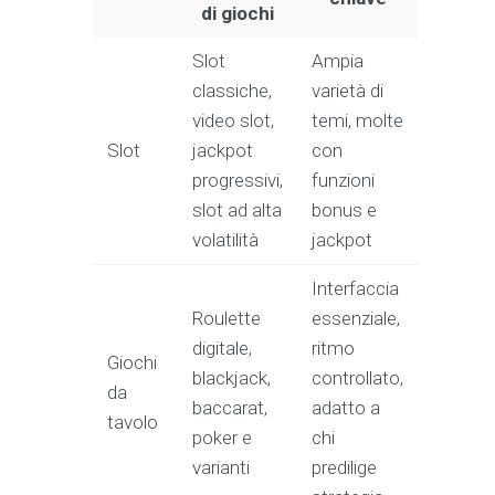
di giochi
Slot
Ampia
classiche,
varietà di
video slot,
temi, molte
Slot
jackpot
con
progressivi,
funzioni
slot ad alta
bonus e
volatilità
jackpot
Interfaccia
Roulette
essenziale,
digitale,
ritmo
Giochi
blackjack,
controllato,
da
baccarat,
adatto a
tavolo
poker e
chi
varianti
predilige