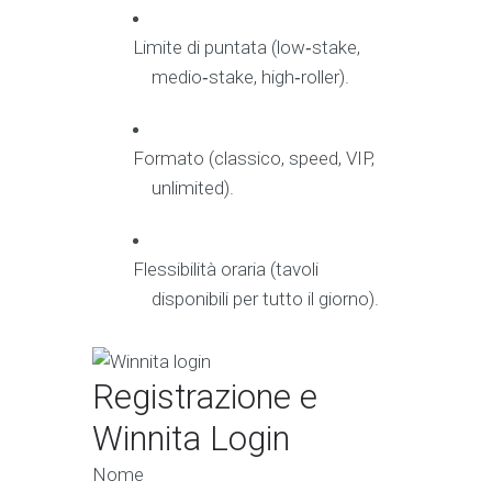
Limite di puntata (low‑stake,
medio‑stake, high‑roller).
Formato (classico, speed, VIP,
unlimited).
Flessibilità oraria (tavoli
disponibili per tutto il giorno).
Registrazione e
Winnita Login
Nome