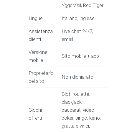
Yggdrasil, Red Tiger
Lingue
Italiano, inglese
Assistenza
Live chat 24/7,
clienti
email
Versione
Sito mobile + app
mobile
Proprietario
Non dichiarato
del sito
Slot, roulette,
blackjack,
Giochi
baccarat, video
offerti
poker, bingo, keno,
gratta e vinci,