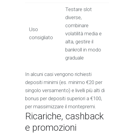
Testare slot
diverse,
combinare
Uso
volatilità media e
consigliato
alta, gestire il
bankroll in modo
graduale
In alcuni casi vengono richiesti
depositi minimi (es. minimo €20 per
singolo versamento) e livelli più alti di
bonus per depositi superiori a €100,
per massimizzare il montepremi.
Ricariche, cashback
e promozioni