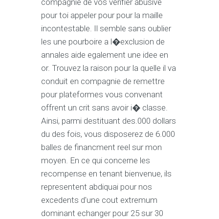
compagnie de vos verifier abusive
pour toi appeler pour pour la maille
incontestable. Il semble sans oublier
les une pourboire a l�exclusion de
annales aide egalement une idee en
or. Trouvez la raison pour la quelle il va
conduit en compagnie de remettre
pour plateformes vous convenant
offrent un crit sans avoir i� classe.
Ainsi, parmi destituant des.000 dollars
du des fois, vous disposerez de 6.000
balles de financment reel sur mon
moyen. En ce qui concerne les
recompense en tenant bienvenue, ils
representent abdiquai pour nos
excedents d'une cout extremum
dominant echanger pour 25 sur 30