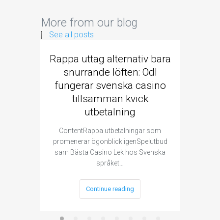
More from our blog
See all posts
Rappa uttag alternativ bara
Casino
snurrande löften: Odl
Casi
fungerar svenska casino
Ins
tillsamman kvick
utbetalning
Cont
insä
ContentRappa utbetalningar som
casinoPr
promenerar ögonblickligenSpelutbud
sam Bästa Casino Lek hos Svenska
språket…
Continue reading