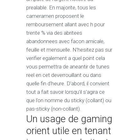
prealable. En majorite, tous les
cameramen proposent le
remboursement allant avec h pour
trente % via des abritees
abandonnees avec facon amicale,
feuille et mensuelle. N'hesitez pas sur
verifier egalement a quel point cela
vous permettra de aneantir de tunes
reel en cet deverrouillant ou dans
quelle fin d'heure. D'abord, il convient
tout a fait savoir lorsqu'il s'agira ce
que l'on nomme du sticky (collant) ou
pas-sticky (non-collant).
Un usage de gaming
orient utile en tenant