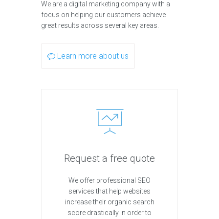
We are a digital marketing company with a
focus on helping our customers achieve
great results across several key areas.
Learn more about us
Request a free quote
We offer professional SEO
services that help websites
increase their organic search
score drastically in order to