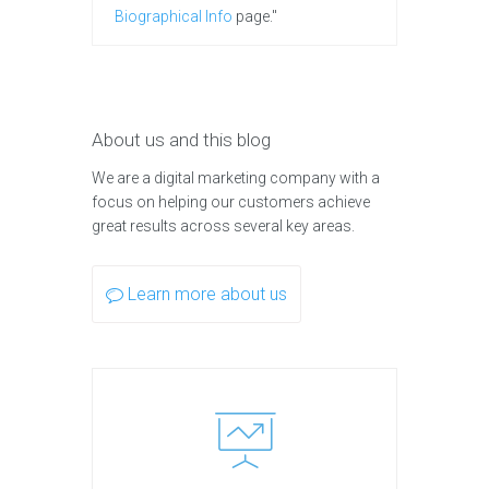
Biographical Info
page."
About us and this blog
We are a digital marketing company with a
focus on helping our customers achieve
great results across several key areas.
Learn more about us