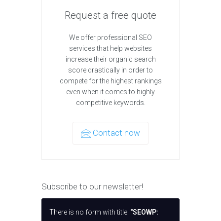
Request a free quote
We offer professional SEO
services that help websites
increase their organic search
score drastically in order to
compete for the highest rankings
even when it comes to highly
competitive keywords.
Contact now
Subscribe to our newsletter!
There is no form with title:
"SEOWP: