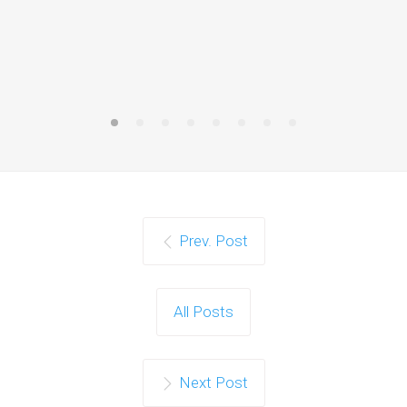
Prev. Post
All Posts
Next Post