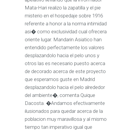
Mata-Hari realizo la zapatilla y el pie
misterio en el hospedaje sobre 1916
referente a honor a la norma intimidad
asi� como exclusividad cual ofrecera
oriente lugar. Mandarin Asiatico han
entendido perfectamente los valores
desplazandolo hacia el pelo unos y
otros las es necesario puesto acerca
de decorado acerca de este proyecto
que esperamos guste en Madrid
desplazandolo hacia el pelo alrededor
del ambiente�, comenta Quique
Dacosta. �Andamos efectivamente
ilusionados para quedar acerca de la
poblacion muy maravillosa y al mismo
tiempo tan imperativo igual que