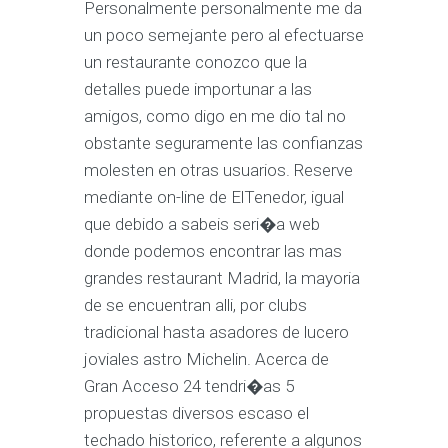
Personalmente personalmente me da
un poco semejante pero al efectuarse
un restaurante conozco que la
detalles puede importunar a las
amigos, como digo en me dio tal no
obstante seguramente las confianzas
molesten en otras usuarios. Reserve
mediante on-line de ElTenedor, igual
que debido a sabeis seri�a web
donde podemos encontrar las mas
grandes restaurant Madrid, la mayoria
de se encuentran alli, por clubs
tradicional hasta asadores de lucero
joviales astro Michelin. Acerca de
Gran Acceso 24 tendri�as 5
propuestas diversos escaso el
techado historico, referente a algunos