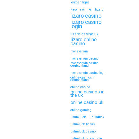
jeux en ligne
kasyna online
lizaro
lizaro casino
lizaro casino
login
lizaro casino uk
lizaro online
casino
monsterwin
monsterwin casino
monsterwin casino
deutschland
monsterwin casino login
online-casinos in
deutschland
online casino
online casinos in
the uk
online casino uk
online gaming
unlim luck
unlimluck
unlimluck bonus
unlimluck casino
unlimluck official site