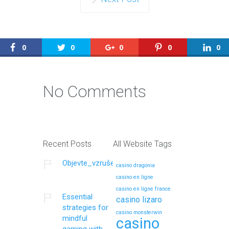
0
0
0
0
0
No Comments
Recent Posts
All Website Tags
Objevte_vzrušení_z_plinko_online_casino_a_un
casino dragonia
casino en ligne
casino en ligne france
Essential
casino lizaro
strategies for
casino monsterwin
mindful
casino