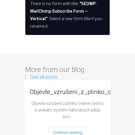
There is no form with title:
"SEOWP:
MailChimp Subscribe Form –
Vertical"
. Select a new form title if you
rename it.
More from our blog
See all posts
Objevte_vzrušení_z_plinko_online_
Esse
min
Objevte vzrušení z plinko online casino
gambl
a unikátní systém náhodných pádů
i
pro…
Essential
Continue reading
with gam