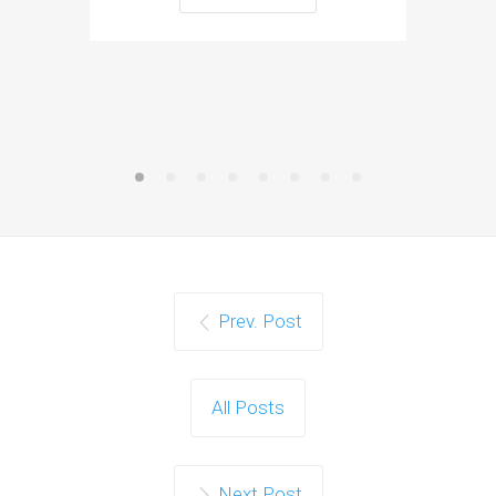
focusU
Prev. Post
All Posts
Next Post