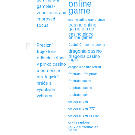
gaming with
online
gambles-
game
zens.co.uk and
improved
casino online game pinco
casino online
focus
game pin up
casino pinco
online game
Precizní
Casinò Online
dragonia
dragonia casino
trajektorie
dragonia casino
odhaduje šanci
login
v plinko casino
dragonia casino retrait
a odměňuje
fatpirate
fat pirate
strategické
fatpirate casino
hráče s
fat pirate casino
vysokými
fatpirate login
výhrami
golden mister
golden mister 777
golden mister casino
gry hazardowe
jeux de casino en
ligne