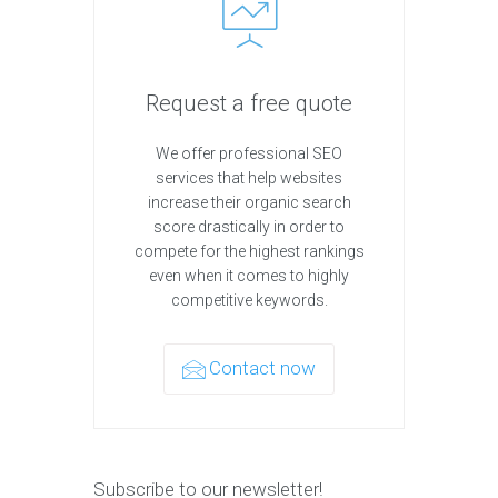
Request a free quote
We offer professional SEO
services that help websites
increase their organic search
score drastically in order to
compete for the highest rankings
even when it comes to highly
competitive keywords.
Contact now
Subscribe to our newsletter!