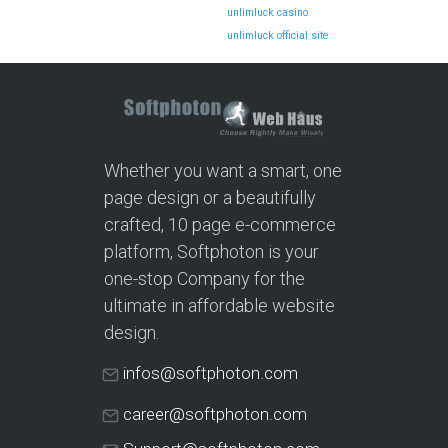
unlimluck casino
unlimluck official site
Whether you want a smart, one
page design or a beautifully
crafted, 10 page e-commerce
platform, Softphoton is your
one-stop Company for the
ultimate in affordable website
design.
infos@softphoton.com
career@softphoton.com