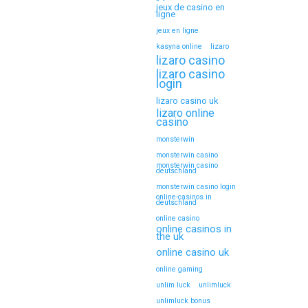
jeux de casino en
ligne
jeux en ligne
kasyna online
lizaro
lizaro casino
lizaro casino
login
lizaro casino uk
lizaro online
casino
monsterwin
monsterwin casino
monsterwin casino
deutschland
monsterwin casino login
online-casinos in
deutschland
online casino
online casinos in
the uk
online casino uk
online gaming
unlim luck
unlimluck
unlimluck bonus