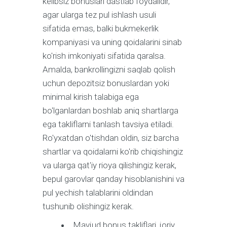
kelibsiz bonuslari dastlab foydalidir,
agar ularga tez pul ishlash usuli
sifatida emas, balki bukmekerlik
kompaniyasi va uning qoidalarini sinab
ko'rish imkoniyati sifatida qaralsa.
Amalda, bankrollingizni saqlab qolish
uchun depozitsiz bonuslardan yoki
minimal kirish talabiga ega
bo'lganlardan boshlab aniq shartlarga
ega takliflarni tanlash tavsiya etiladi.
Ro'yxatdan o'tishdan oldin, siz barcha
shartlar va qoidalarni ko'rib chiqishingiz
va ularga qat'iy rioya qilishingiz kerak,
bepul garovlar qanday hisoblanishini va
pul yechish talablarini oldindan
tushunib olishingiz kerak.
Mavjud bonus takliflari, joriy