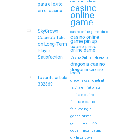
casino monsterwin
para el éxito
casino
en el casino
online
game
SkyCrown
casino online game pinco
casino online
Casino's Take
game pin up
on Long-Term
casino pinco
online game
Player
Satisfaction
Casinò Online
dragonia
dragonia casino
dragonia casino
login
favorite article
dragonia casino retrait
332869
fatpirate
fat pirate
fatpirate casino
fat pirate casino
fatpirate login
golden mister
golden mister 777
golden mister casino
gry hazardowe