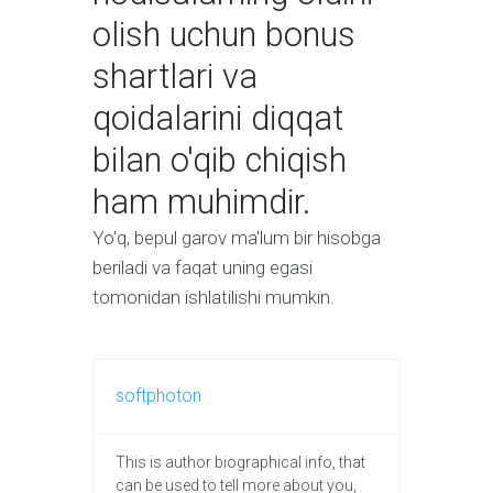
olish uchun bonus
shartlari va
qoidalarini diqqat
bilan o'qib chiqish
ham muhimdir.
Yo'q, bepul garov ma'lum bir hisobga
beriladi va faqat uning egasi
tomonidan ishlatilishi mumkin.
softphoton
This is author biographical info, that
can be used to tell more about you,