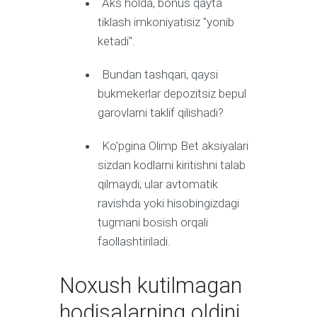
Aks holda, bonus qayta
tiklash imkoniyatisiz "yonib
ketadi".
Bundan tashqari, qaysi
bukmekerlar depozitsiz bepul
garovlarni taklif qilishadi?
Ko'pgina Olimp Bet aksiyalari
sizdan kodlarni kiritishni talab
qilmaydi; ular avtomatik
ravishda yoki hisobingizdagi
tugmani bosish orqali
faollashtiriladi.
Noxush kutilmagan
hodisalarning oldini