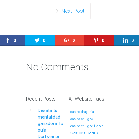
Next Post
0
0
0
0
0
No Comments
Recent Posts
All Website Tags
Desata tu
casino dragonia
mentalidad
casino en ligne
ganadora Tu
casino en ligne france
guía
casino lizaro
Dartwinner