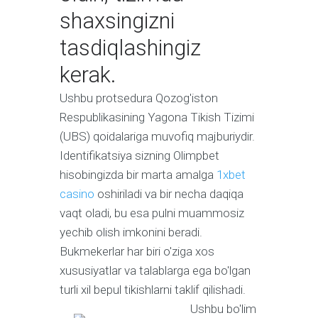
shaxsingizni
tasdiqlashingiz
kerak.
Ushbu protsedura Qozog'iston
Respublikasining Yagona Tikish Tizimi
(UBS) qoidalariga muvofiq majburiydir.
Identifikatsiya sizning Olimpbet
hisobingizda bir marta amalga
1xbet
casino
oshiriladi va bir necha daqiqa
vaqt oladi, bu esa pulni muammosiz
yechib olish imkonini beradi.
Bukmekerlar har biri o'ziga xos
xususiyatlar va talablarga ega bo'lgan
turli xil bepul tikishlarni taklif qilishadi.
Ushbu bo'lim