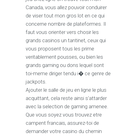
Canada, vous allez pouvoir conduirer
de viser tout mon gros lot en ce qui
concerne nombre de plateformes. Il
faut vous orienter vers chosir les
grands casinos un tantinet, ceux qui
vous proposent tous les prime
veritablement pousses, ou bien les
grands gaming ou dons lequel sont
toi-meme diriger tendu i� ce genre de
jackpots.
Ajouter le salle de jeu en ligne le plus
acquittant, cela reste ainsi s'attarder
avec la selection de gaming amenee.
Que vous soyez vous trouvez etre
campent francais, assurez-toi de
demander votre casino du chemin