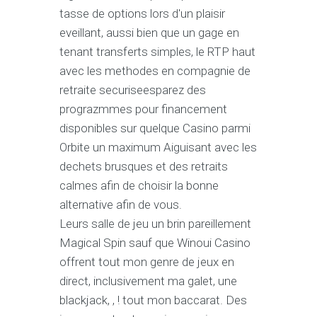
tasse de options lors d'un plaisir
eveillant, aussi bien que un gage en
tenant transferts simples, le RTP haut
avec les methodes en compagnie de
retraite securiseesparez des
prograzmmes pour financement
disponibles sur quelque Casino parmi
Orbite un maximum Aiguisant avec les
dechets brusques et des retraits
calmes afin de choisir la bonne
alternative afin de vous.
Leurs salle de jeu un brin pareillement
Magical Spin sauf que Winoui Casino
offrent tout mon genre de jeux en
direct, inclusivement ma galet, une
blackjack, , ! tout mon baccarat. Des