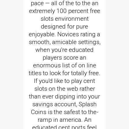
pace — all of the to the an
extremely 100 percent free
slots environment
designed for pure
enjoyable. Novices rating a
smooth, amicable settings,
when you're educated
players score an
enormous list of on line
titles to look for totally free.
If you'd like to play cent
slots on the web rather
than ever dipping into your
savings account, Splash
Coins is the safest to the-
ramp in america. An
educated cent ports feel