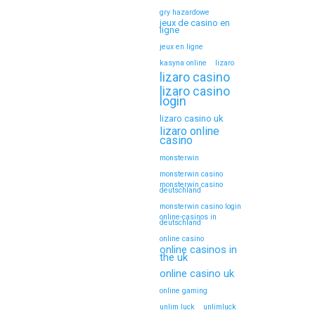
gry hazardowe
jeux de casino en
ligne
jeux en ligne
kasyna online
lizaro
lizaro casino
lizaro casino
login
lizaro casino uk
lizaro online
casino
monsterwin
monsterwin casino
monsterwin casino
deutschland
monsterwin casino login
online-casinos in
deutschland
online casino
online casinos in
the uk
online casino uk
online gaming
unlim luck
unlimluck