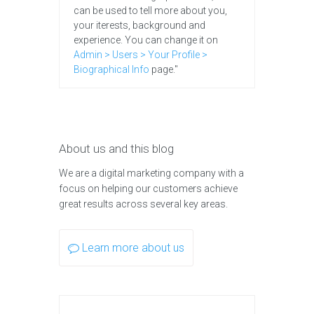
can be used to tell more about you,
your iterests, background and
experience. You can change it on
Admin > Users > Your Profile >
Biographical Info
page."
About us and this blog
We are a digital marketing company with a
focus on helping our customers achieve
great results across several key areas.
Learn more about us