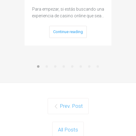
Intr
landscap
Para empezar, si estás buscando una
Ca
experiencia de casino online que sea…
Continue reading
Prev. Post
All Posts