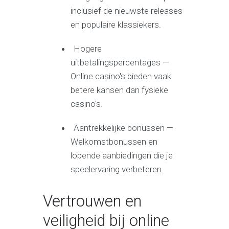
inclusief de nieuwste releases
en populaire klassiekers.
Hogere
uitbetalingspercentages —
Online casino's bieden vaak
betere kansen dan fysieke
casino's.
Aantrekkelijke bonussen —
Welkomstbonussen en
lopende aanbiedingen die je
speelervaring verbeteren.
Vertrouwen en
veiligheid bij online