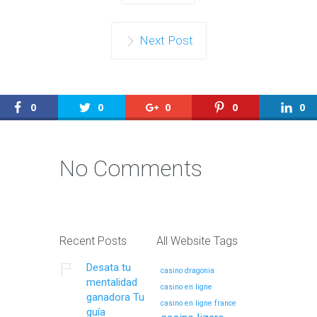
Next Post
0
0
0
0
0
No Comments
Recent Posts
All Website Tags
Desata tu
casino dragonia
mentalidad
casino en ligne
ganadora Tu
casino en ligne france
guía