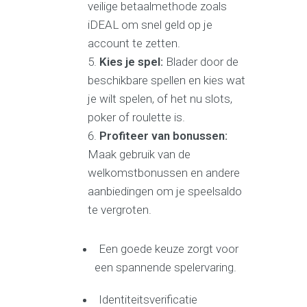
veilige betaalmethode zoals
iDEAL om snel geld op je
account te zetten.
Kies je spel:
Blader door de
beschikbare spellen en kies wat
je wilt spelen, of het nu slots,
poker of roulette is.
Profiteer van bonussen:
Maak gebruik van de
welkomstbonussen en andere
aanbiedingen om je speelsaldo
te vergroten.
Een goede keuze zorgt voor
een spannende spelervaring.
Identiteitsverificatie