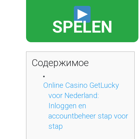
SPELEN
Содержимое
Online Casino GetLucky
voor Nederland:
Inloggen en
accountbeheer stap voor
stap