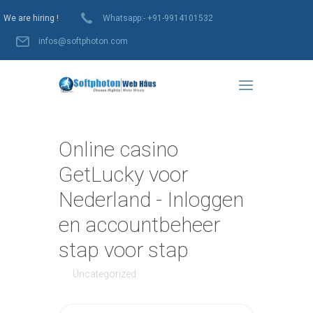
We are hiring !
Whatsapp:- +91-9914101532
infos@softphoton.com
Online casino
GetLucky voor
Nederland - Inloggen
en accountbeheer
stap voor stap
Uncategorized