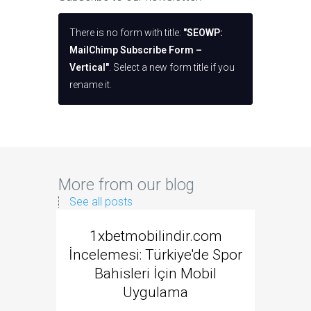
There is no form with title:
"SEOWP:
MailChimp Subscribe Form –
Vertical"
. Select a new form title if you
rename it.
More from our blog
See all posts
1xbetmobilindir.com
1xBe
İncelemesi: Türkiye'de Spor
Türkiy
Bahisleri İçin Mobil
Uygulama
Spor düny