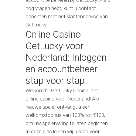
account te beheren bij GetLucky. Als u
nog vragen hebt, kunt u contact
opnemen met het klantenservice van
GetLucky.
Online Casino
GetLucky voor
Nederland: Inloggen
en accountbeheer
stap voor stap
Welkom bij GetLucky Casino, het
online casino voor Nederland! Als
nieuwe speler ontvangt u een
welkomstbonus van 100% tot €100,
om uw spelervaring te laten beginnen.
In deze gids leiden wij u stap voor