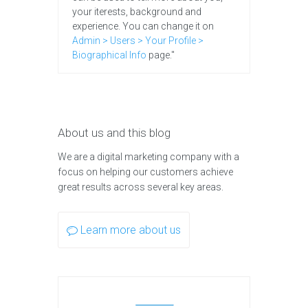
your iterests, background and
experience. You can change it on
Admin > Users > Your Profile >
Biographical Info
page."
About us and this blog
We are a digital marketing company with a
focus on helping our customers achieve
great results across several key areas.
Learn more about us