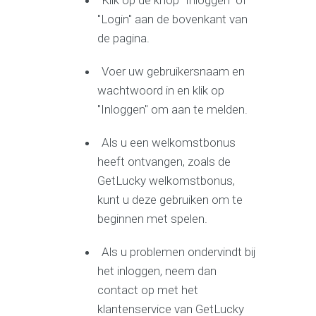
Klik op de knop "Inloggen" of
"Login" aan de bovenkant van
de pagina.
Voer uw gebruikersnaam en
wachtwoord in en klik op
"Inloggen" om aan te melden.
Als u een welkomstbonus
heeft ontvangen, zoals de
GetLucky welkomstbonus,
kunt u deze gebruiken om te
beginnen met spelen.
Als u problemen ondervindt bij
het inloggen, neem dan
contact op met het
klantenservice van GetLucky