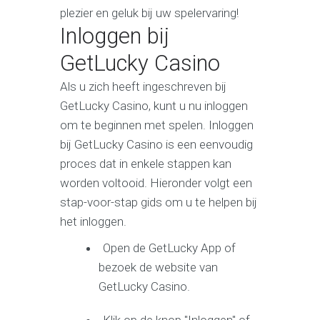
plezier en geluk bij uw spelervaring!
Inloggen bij
GetLucky Casino
Als u zich heeft ingeschreven bij
GetLucky Casino, kunt u nu inloggen
om te beginnen met spelen. Inloggen
bij GetLucky Casino is een eenvoudig
proces dat in enkele stappen kan
worden voltooid. Hieronder volgt een
stap-voor-stap gids om u te helpen bij
het inloggen.
Open de GetLucky App of
bezoek de website van
GetLucky Casino.