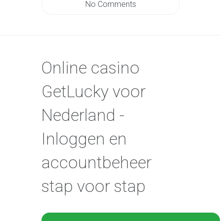
No Comments
Online casino
GetLucky voor
Nederland -
Inloggen en
accountbeheer
stap voor stap