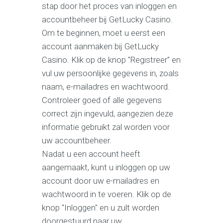
stap door het proces van inloggen en
accountbeheer bij GetLucky Casino.
Om te beginnen, moet u eerst een
account aanmaken bij GetLucky
Casino. Klik op de knop "Registreer" en
vul uw persoonlijke gegevens in, zoals
naam, e-mailadres en wachtwoord.
Controleer goed of alle gegevens
correct zijn ingevuld, aangezien deze
informatie gebruikt zal worden voor
uw accountbeheer.
Nadat u een account heeft
aangemaakt, kunt u inloggen op uw
account door uw e-mailadres en
wachtwoord in te voeren. Klik op de
knop "Inloggen" en u zult worden
doorgestuurd naar uw