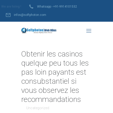
We are hiring !
Whatsapp:- +91-9914101532
infos@softphoton.com
Obtenir les casinos
quelque peu tous les
pas loin payants est
consubstantiel si
vous observez les
recommandations
Uncategorized