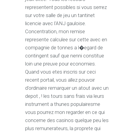
representent possibles si vous serrez
sur votre salle de jeu un tantinet
licencie avec l'ANJ gauloise.
Concentration, mon remise
represente calculee sur cette avec en
compagnie de tonnes a l�egard de
contingent sauf que nenni constitue
loin une preuve pour economies.
Quand vous etes inscris sur ceci
recent portail, vous allez pouvoir
d'ordinaire remarquer un atout avec un
depot , ! les tours sans frais via leurs
instrument a thunes populairesme
vous pourrez mon regarder en ce qui
concerne des casinos quelque peu les
plus remunerateurs, la proprete qui