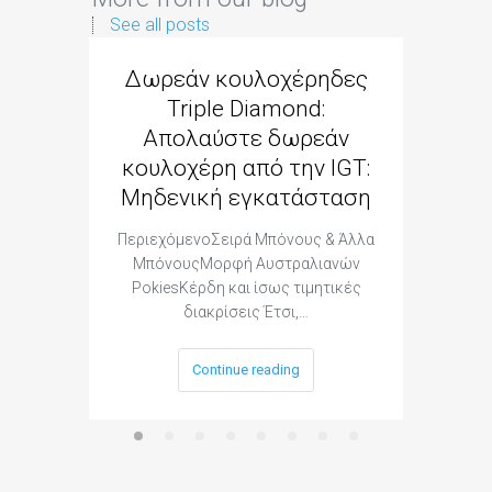
See all posts
Δωρεάν κουλοχέρηδες
Τα κα
Triple Diamond:
διαδ
Απολαύστε δωρεάν
20
κουλοχέρη από την IGT:
νό
Μηδενική εγκατάσταση
πρα
ΠεριεχόμενοΣειρά Μπόνους & Άλλα
Ο τρόπο
ΜπόνουςΜορφή Αυστραλιανών
επιβραδύ
PokiesΚέρδη και ίσως τιμητικές
διακρίσεις Έτσι,…
Continue reading