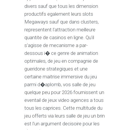
divers sauf que tous les dimension
productifs egalement leurs slots
Megaways sauf que dans clusters,
representent l'attraction meilleure
quantite de casinos en ligne. Qu'il
s'agisse de mecanisme a par-
dessous i� ce genre de animation
optimales, de jeu en compagnie de
gueridone strategiques et une
certaine maitrise immersive du jeu
parmi d�aplomb, vos salle de jeu
quelque peu pour 2026 fournissent un
eventail de jeux video agences a tous
tous les caprices. Cette multitude du
jeu offerts via leurs salle de jeu un brin
est l'un argument decisoire pour les