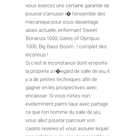
vous exercez uns certaine garantie de
pouvoir s'amuser i� l'ensemble des
mecanique pour sous davantage
aises actuelle, enfermant Sweet
Bonanza 1000, Gates of Olympus
1000, Big Bass Boom , ! complet des
inconnus !
Si c'est le inconstance dont emporte
la proprete a l�egard de salle de jeu, il
y a de petites techniques afin de
gagner en les prospectives avec
encaisser. Si vous n'etes non
evidemment parmi taux avec partage
ce que l'on nomme du salle de jeu,
vous allez pouvoir parcourir vos
casino reviews et vous assurer lequel