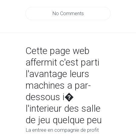
No Comments
Cette page web
affermit c'est parti
l'avantage leurs
machines a par-
dessous i�
l'interieur des salle
de jeu quelque peu
La entree en compagnie de profit