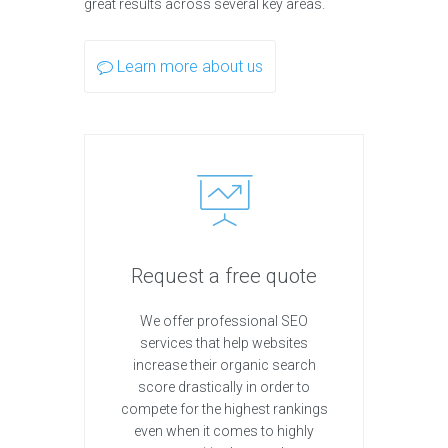
great results across several key areas.
Learn more about us
Request a free quote
We offer professional SEO
services that help websites
increase their organic search
score drastically in order to
compete for the highest rankings
even when it comes to highly