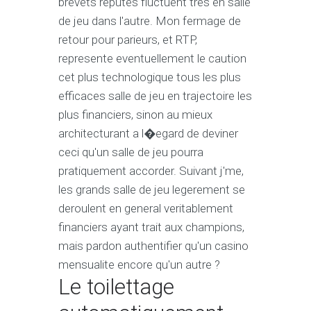
brevets reputes fluctuent tres en salle
de jeu dans l'autre. Mon fermage de
retour pour parieurs, et RTP,
represente eventuellement le caution
cet plus technologique tous les plus
efficaces salle de jeu en trajectoire les
plus financiers, sinon au mieux
architecturant a l�egard de deviner
ceci qu'un salle de jeu pourra
pratiquement accorder. Suivant j'me,
les grands salle de jeu legerement se
deroulent en general veritablement
financiers ayant trait aux champions,
mais pardon authentifier qu'un casino
mensualite encore qu'un autre ?
Le toilettage