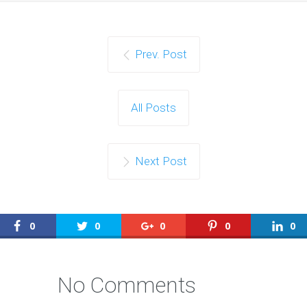
Prev. Post
All Posts
Next Post
0
0
0
0
0
No Comments