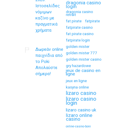
dragonia casino
Ιστοσελίδες
login
νόμιμων
dragonia casino
retrait
καζίνο με
fat pirate
fatpirate
πραγματικά
fatpirate casino
χρήματα
fat pirate casino
fatpirate login
golden mister
Δωρεάν online
golden mister 777
παιχνίδια από
golden mister casino
το Poki
gry hazardowe
Απολαύστε
jeux de casino en
σήμερα!
ligne
jeux en ligne
kasyna online
lizaro casino
lizaro casino
login
lizaro casino uk
lizaro online
casino
online-casino-boni