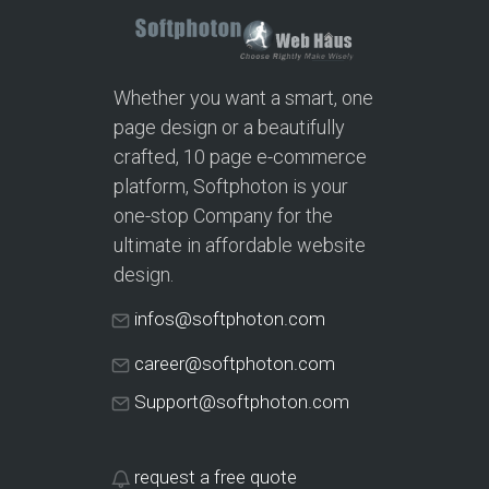
Whether you want a smart, one
page design or a beautifully
crafted, 10 page e-commerce
platform, Softphoton is your
one-stop Company for the
ultimate in affordable website
design.
infos@softphoton.com
career@softphoton.com
Support@softphoton.com
request a free quote