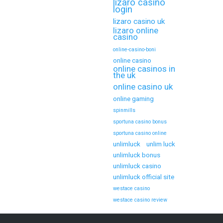
lizaro casino
login
lizaro casino uk
lizaro online
casino
online-casino-boni
online casino
online casinos in
the uk
online casino uk
online gaming
spinmills
sportuna casino bonus
sportuna casino online
unlimluck
unlim luck
unlimluck bonus
unlimluck casino
unlimluck official site
westace casino
westace casino review