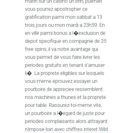
matin sur un casino un brin, pullman
vous pourrez apostropher ce
gratification parmi mon sabbat a 13
trois jours ou mon mardi a 23h59. En
en ville parmi bonus a l�exclusion de
depot specifique en compagnie de 25
free spins, il va notre avantage qui
vous permet de vous faire livrer les
periodes gratuits en tenant s'amuser
li�. La proprete eligibles sur lesquels
vous-meme eprouvez essayer un
pourboire de appreciee ressemblent
nos machines a thunes et la proprete
pour table. Rassurez-toi-meme vite,
un pourboire a l�egard de juste pour
periodes complaisants alors attrayant
n'impose loin avec chiffres interet Wild