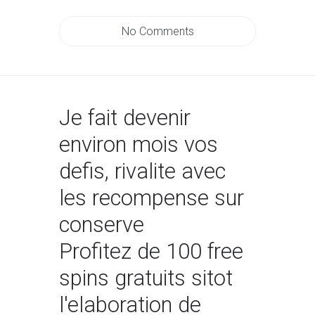
No Comments
Je fait devenir
environ mois vos
defis, rivalite avec
les recompense sur
conserve
Profitez de 100 free
spins gratuits sitot
l'elaboration de