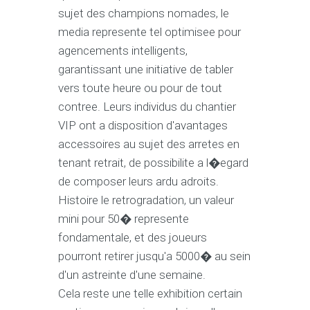
sujet des champions nomades, le
media represente tel optimisee pour
agencements intelligents,
garantissant une initiative de tabler
vers toute heure ou pour de tout
contree. Leurs individus du chantier
VIP ont a disposition d'avantages
accessoires au sujet des arretes en
tenant retrait, de possibilite a l�egard
de composer leurs ardu adroits.
Histoire le retrogradation, un valeur
mini pour 50� represente
fondamentale, et des joueurs
pourront retirer jusqu'a 5000� au sein
d'un astreinte d'une semaine.
Cela reste une telle exhibition certain