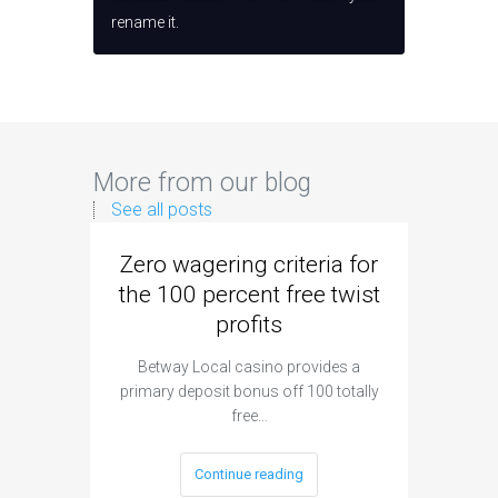
rename it.
More from our blog
See all posts
Zero wagering criteria for
Fran
the 100 percent free twist
En
profits
Betway Local casino provides a
Att nav
primary deposit bonus off 100 totally
sverige
free…
spel
Continue reading