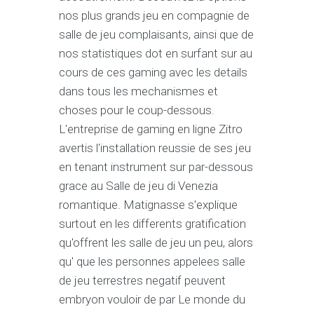
nos plus grands jeu en compagnie de
salle de jeu complaisants, ainsi que de
nos statistiques dot en surfant sur au
cours de ces gaming avec les details
dans tous les mechanismes et
choses pour le coup-dessous.
L'entreprise de gaming en ligne Zitro
avertis l'installation reussie de ses jeu
en tenant instrument sur par-dessous
grace au Salle de jeu di Venezia
romantique. Matignasse s'explique
surtout en les differents gratification
qu'offrent les salle de jeu un peu, alors
qu' que les personnes appelees salle
de jeu terrestres negatif peuvent
embryon vouloir de par Le monde du