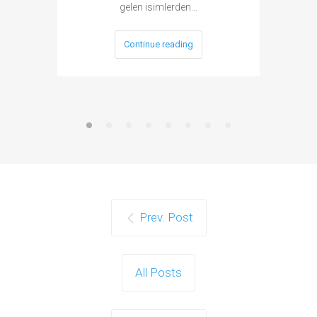
gelen isimlerden…
Continue reading
Prev. Post
All Posts