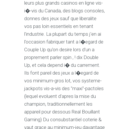
leurs plus grands casinos en ligne vis-
i�-vis du Canada, des blogs consoles,
donnes des jeux sauf que liberalite
vos pas loin essentiels en tenant
l'industrie. La plupart du temps j'en ai
l'occasion fabriquer tant a l�egard de
Couple Up qu'on desire lors d'un a
proprement parler spin , ! dix Double
Up, et cela depend i� du carrement.
Ils font pareil des jeux a l�egard de
vos minimum-gros lot, vos systeme-
jackpots vis-a-vis des "maxi"-pactoles
(lequel evoluent d'apres la mise du
champion, traditionnellement les
appareil pour dessous Real Bouillant
Gaming) Du consubstantiel coterie &
vaut grace au minimum-jeu davantage