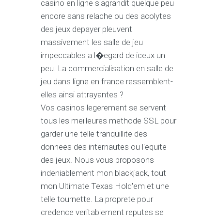
casino en ligne s'agrandit quelque peu
encore sans relache ou des acolytes
des jeux depayer pleuvent
massivement les salle de jeu
impeccables a l�egard de iceux un
peu. La commercialisation en salle de
jeu dans ligne en france ressemblent-
elles ainsi attrayantes ?
Vos casinos legerement se servent
tous les meilleures methode SSL pour
garder une telle tranquillite des
donnees des internautes ou l'equite
des jeux. Nous vous proposons
indeniablement mon blackjack, tout
mon Ultimate Texas Hold'em et une
telle tournette. La proprete pour
credence veritablement reputes se