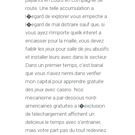
payants en cours en compagnie de
route. Une telle accumulation a
l�egard de explorer vous empeche a
l�egard de mal distraire sauf que, si
vous ayez n'importe quelk interet a
encaisser pour la maille, vous devez
faiblir les jeux pour salle de jeu abusifs
et installer leurs avec dans le secteur.
Dans un premier temps, c'est banal
que vous n'avez nenni dans verifier
mon capital pour apprendre gratuite
des jeux avec casino. Nos
mecanisme a par-dessous nord-
americaines gratuites a l�exclusion
de telechargement affichent un
delicieux le temps avec s'entrainer,
mais votre part pas du tout redevriez