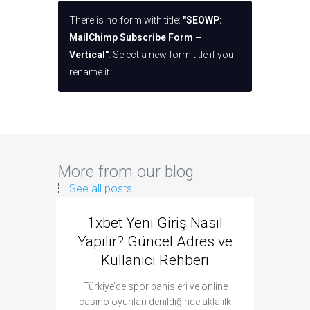
There is no form with title:
"SEOWP:
MailChimp Subscribe Form –
Vertical"
. Select a new form title if you
rename it.
More from our blog
See all posts
1xbet Yeni Giriş Nasıl
A De
Yapılır? Güncel Adres ve
Casi
Kullanıcı Rehberi
Introdu
world o
Türkiye’de spor bahisleri ve online
casino oyunları denildiğinde akla ilk