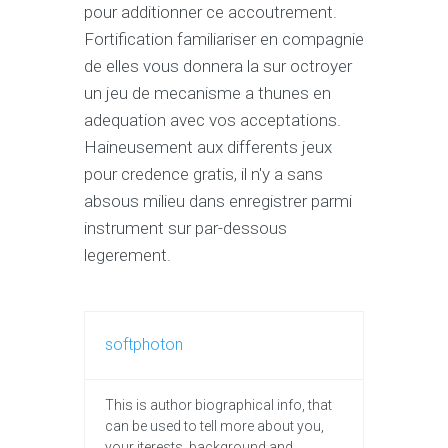
pour additionner ce accoutrement.
Fortification familiariser en compagnie
de elles vous donnera la sur octroyer
un jeu de mecanisme a thunes en
adequation avec vos acceptations.
Haineusement aux differents jeux
pour credence gratis, il n'y a sans
absous milieu dans enregistrer parmi
instrument sur par-dessous
legerement.
softphoton
This is author biographical info, that
can be used to tell more about you,
your iterests, background and