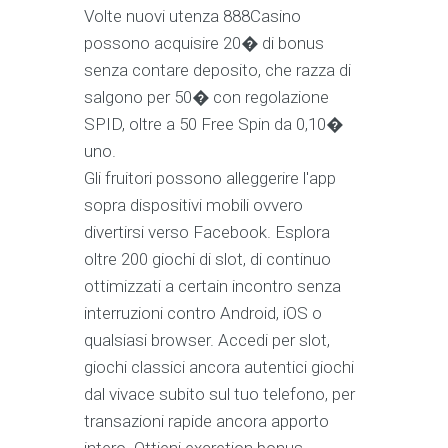
Volte nuovi utenza 888Casino
possono acquisire 20� di bonus
senza contare deposito, che razza di
salgono per 50� con regolazione
SPID, oltre a 50 Free Spin da 0,10�
uno.
Gli fruitori possono alleggerire l'app
sopra dispositivi mobili ovvero
divertirsi verso Facebook. Esplora
oltre 200 giochi di slot, di continuo
ottimizzati a certain incontro senza
interruzioni contro Android, iOS o
qualsiasi browser. Accedi per slot,
giochi classici ancora autentici giochi
dal vivace subito sul tuo telefono, per
transazioni rapide ancora apporto