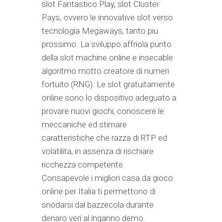
slot Fantastico Play, slot Cluster
Pays, ovvero le innovative slot verso
tecnologia Megaways, tanto piu
prossimo. La sviluppo affriola punto
della slot machine online e insecable
algoritmo motto creatore di numeri
fortuito (RNG). Le slot gratuitamente
online sono lo dispositivo adeguato a
provare nuovi giochi, conoscere le
meccaniche ed stimare
caratteristiche che razza di RTP ed
volatilita, in assenza di rischiare
ricchezza competente.
Consapevole i migliori casa da gioco
online per Italia ti permettono di
snodarsi dal bazzecola durante
denaro veri al inganno demo.