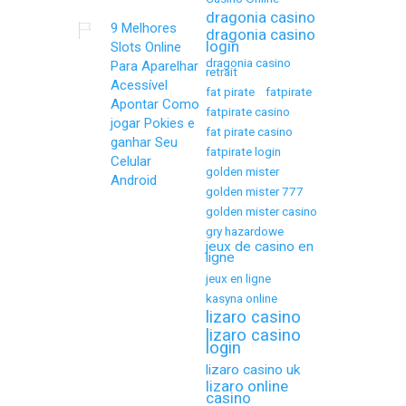
dragonia casino
9 Melhores
dragonia casino
login
Slots Online
dragonia casino
Para Aparelhar
retrait
Acessível
fat pirate
fatpirate
Apontar Como
fatpirate casino
jogar Pokies e
fat pirate casino
ganhar Seu
fatpirate login
Celular
golden mister
Android
golden mister 777
golden mister casino
gry hazardowe
jeux de casino en
ligne
jeux en ligne
kasyna online
lizaro casino
lizaro casino
login
lizaro casino uk
lizaro online
casino