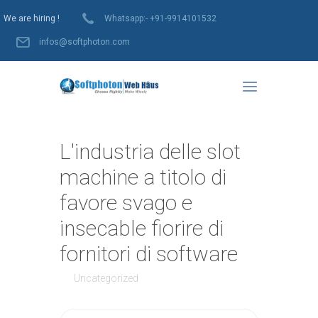
We are hiring !
Whatsapp:- +91-9914101532
infos@softphoton.com
L'industria delle slot
machine a titolo di
favore svago e
insecable fiorire di
fornitori di software
Uncategorized