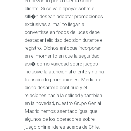
empezando por la cuenta sobre
cliente. Si se va a apoyar sobre el
silli�n desean adoptar promociones
exclusivas al mailito llegan a
convertirse en focos de luces debe
destacar felicidad decision durante el
registro. Dichos enfoque incorporan
en el momento en que la seguridad
asi� como variedad sobre juegos
inclusive la atencion al cliente y no ha
transpirado promociones. Mediante
dicho desarrollo continuo y el
relaciones hacia la calidad y tambien
en la novedad, nuestro Grupo Genial
Madrid hemos asentado igual que
algunos de los operadores sobre
juego online lideres acerca de Chile.