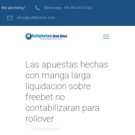
We are hiring !
Whatsapp:- +91-9914101532
infos@softphoton.com
Las apuestas hechas
con manga larga
liquidacion sobre
freebet no
contabilizaran para
rollover
Uncategorized