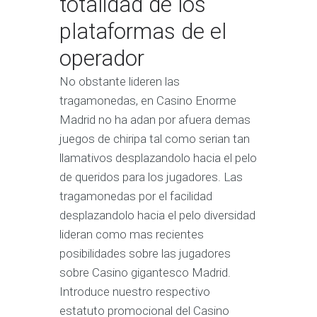
totalidad de los
plataformas de el
operador
No obstante lideren las
tragamonedas, en Casino Enorme
Madrid no ha adan por afuera demas
juegos de chiripa tal como serian tan
llamativos desplazandolo hacia el pelo
de queridos para los jugadores. Las
tragamonedas por el facilidad
desplazandolo hacia el pelo diversidad
lideran como mas recientes
posibilidades sobre las jugadores
sobre Casino gigantesco Madrid.
Introduce nuestro respectivo
estatuto promocional del Casino