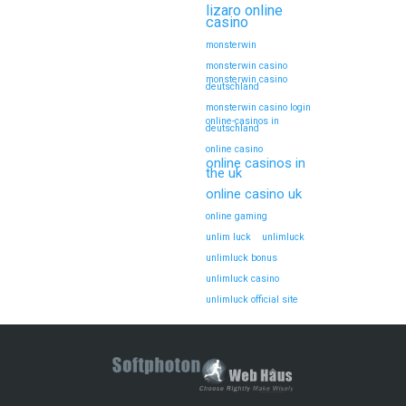
lizaro online
casino
monsterwin
monsterwin casino
monsterwin casino
deutschland
monsterwin casino login
online-casinos in
deutschland
online casino
online casinos in
the uk
online casino uk
online gaming
unlim luck
unlimluck
unlimluck bonus
unlimluck casino
unlimluck official site