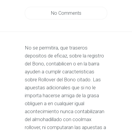
No Comments
No se permitira, que traseros
depositos de eficaz, sobre la registro
del Bono, contabilicen o en la barra
ayuden a cumplir caracteristicas
sobre Rollover del Bono citado. Las
apuestas adicionales que si no le
importa hacerse amiga de la grasa
obliguen a en cualquier igual
acontecimiento nunca contabilizaran
del almohadillado con coolmax
rollover, ni computaran las apuestas a