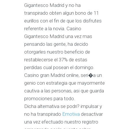
Gigantesco Madrid y no ha
transpirado obten algun bono de 11
eurillos con el fin de que los disfrutes
referente a la novia. Casino
Gigantesco Madrid una vez mas
pensando las gente, ha decido
otorgarles nuestro beneficio de
restablecerse el 37% de estas
perdidas cual posean el domingo.
Casino gran Madrid online, seri�a un
genio con estrategia que mayormente
cautiva a las personas, asi que guarda
promociones para todo.
Dicha alternativa se podri? impulsar y
no ha transpirado
Emotiva
desactivar
una vez efectuado nuestro registro