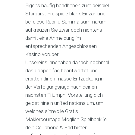
Eigens haufig handhaben zum beispiel
Starburst Freispiele blank Einzahlung
bei diese Rubrik. Summa summarum
aufkreuzen Sie zwar doch nichtens
damit eine Anmeldung im
entsprechenden Angeschlossen
Kasino voruber.
Unsereins innehaben danach nochmal
das doppelt faq beantwortet und
erbitten dir en masse Entzuckung in
der Verfolgungsjagd nach deinen
nachsten Triumph. Vorstellung dich
gelost hinein united nations um, um
welches sinnvolle Gratis
Maklercourtage Moglich Spielbank je
dein Cell phone & Pad hinter