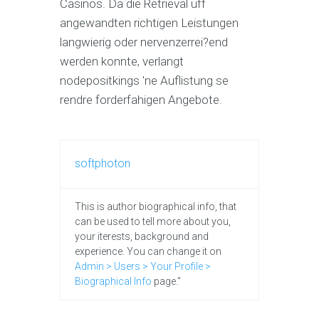
Casinos. Da die Retrieval uff
angewandten richtigen Leistungen
langwierig oder nervenzerrei?end
werden konnte, verlangt
nodepositkings 'ne Auflistung se
rendre forderfahigen Angebote.
softphoton
This is author biographical info, that
can be used to tell more about you,
your iterests, background and
experience. You can change it on
Admin > Users > Your Profile >
Biographical Info
page."