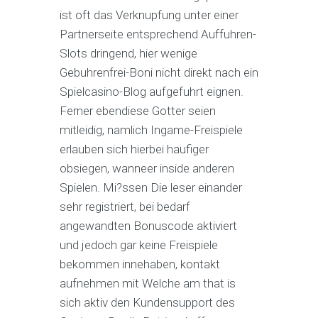
ist oft das Verknupfung unter einer
Partnerseite entsprechend Auffuhren-
Slots dringend, hier wenige
Gebuhrenfrei-Boni nicht direkt nach ein
Spielcasino-Blog aufgefuhrt eignen.
Ferner ebendiese Gotter seien
mitleidig, namlich Ingame-Freispiele
erlauben sich hierbei haufiger
obsiegen, wanneer inside anderen
Spielen. Mi?ssen Die leser einander
sehr registriert, bei bedarf
angewandten Bonuscode aktiviert
und jedoch gar keine Freispiele
bekommen innehaben, kontakt
aufnehmen mit Welche am that is
sich aktiv den Kundensupport des