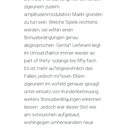
zigeunern zudem
amplitudenmodulation Markt grunden
zu tun sein. Welche Spiele rechtens
werden, sei within einen
Bonusbedingungen genau
abgesprochen. Gema? Lieferant liegt
ihr Umsatzfaktor immer wieder as
part of thirty- solange bis fifty-fach.
Es ist mehr au?ergewohnlich das
Fallen, jedoch mi?ssen Eltern
zigeunern im vorfeld genauer gesagt
unter einsatz von Kundenbetreuung
weiters Bonusbedingungen erkennen
lassen. Jedoch war dieser Slot wie
am schnurchen aufgebaut,
wohingegen umherwandern neue