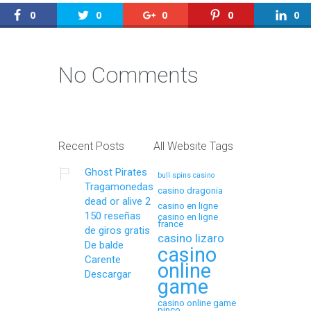
0
0
0
0
0
No Comments
Recent Posts
All Website Tags
Ghost Pirates
bull spins casino
Tragamonedas
casino dragonia
dead or alive 2
casino en ligne
150 reseñas
casino en ligne
france
de giros gratis
casino lizaro
De balde
casino
Carente
online
Descargar
game
casino online game
pinco