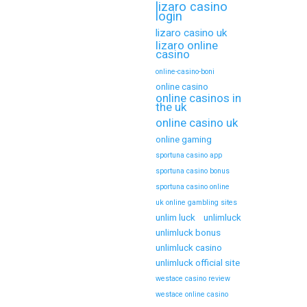
lizaro casino
login
lizaro casino uk
lizaro online
casino
online-casino-boni
online casino
online casinos in
the uk
online casino uk
online gaming
sportuna casino app
sportuna casino bonus
sportuna casino online
uk online gambling sites
unlim luck
unlimluck
unlimluck bonus
unlimluck casino
unlimluck official site
westace casino review
westace online casino