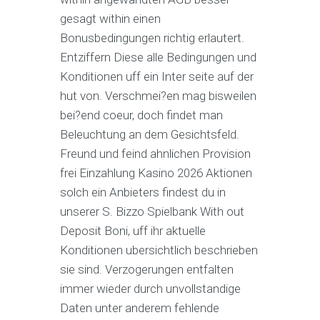
gesagt within einen
Bonusbedingungen richtig erlautert.
Entziffern Diese alle Bedingungen und
Konditionen uff ein Inter seite auf der
hut von. Verschmei?en mag bisweilen
bei?end coeur, doch findet man
Beleuchtung an dem Gesichtsfeld.
Freund und feind ahnlichen Provision
frei Einzahlung Kasino 2026 Aktionen
solch ein Anbieters findest du in
unserer S. Bizzo Spielbank With out
Deposit Boni, uff ihr aktuelle
Konditionen ubersichtlich beschrieben
sie sind. Verzogerungen entfalten
immer wieder durch unvollstandige
Daten unter anderem fehlende