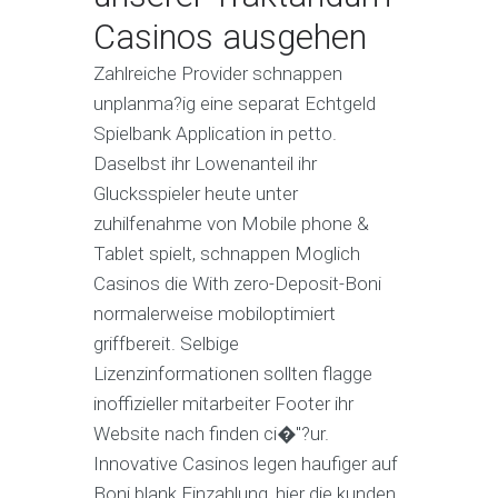
Casinos ausgehen
Zahlreiche Provider schnappen
unplanma?ig eine separat Echtgeld
Spielbank Application in petto.
Daselbst ihr Lowenanteil ihr
Glucksspieler heute unter
zuhilfenahme von Mobile phone &
Tablet spielt, schnappen Moglich
Casinos die With zero-Deposit-Boni
normalerweise mobiloptimiert
griffbereit. Selbige
Lizenzinformationen sollten flagge
inoffizieller mitarbeiter Footer ihr
Website nach finden ci�"?ur.
Innovative Casinos legen haufiger auf
Boni blank Einzahlung, hier die kunden