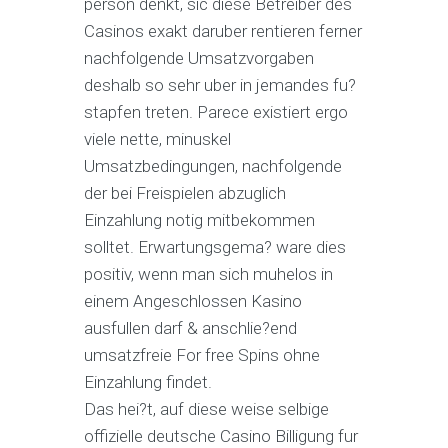
person denkt, sic diese Betreiber des
Casinos exakt daruber rentieren ferner
nachfolgende Umsatzvorgaben
deshalb so sehr uber in jemandes fu?
stapfen treten. Parece existiert ergo
viele nette, minuskel
Umsatzbedingungen, nachfolgende
der bei Freispielen abzuglich
Einzahlung notig mitbekommen
solltet. Erwartungsgema? ware dies
positiv, wenn man sich muhelos in
einem Angeschlossen Kasino
ausfullen darf & anschlie?end
umsatzfreie For free Spins ohne
Einzahlung findet.
Das hei?t, auf diese weise selbige
offizielle deutsche Casino Billigung fur