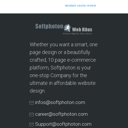
westace casino review
Whether you want a smart, one
page design or a beautifully
crafted, 10 page e-commerce
platform, Softphoton is your
one-stop Company for the
ultimate in affordable website
design.
infos@softphoton.com
career@softphoton.com
Support@softphoton.com