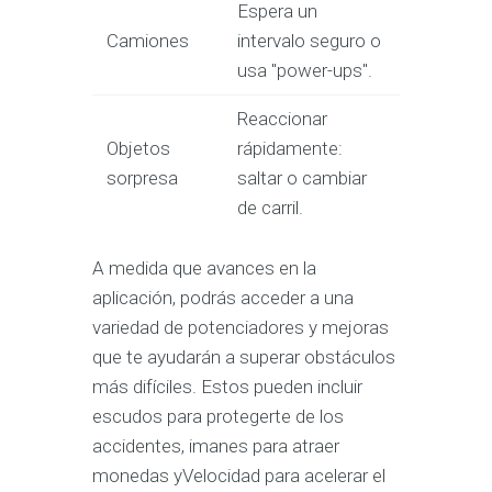
Espera un
Camiones
intervalo seguro o
usa "power-ups".
Reaccionar
Objetos
rápidamente:
sorpresa
saltar o cambiar
de carril.
A medida que avances en la
aplicación, podrás acceder a una
variedad de potenciadores y mejoras
que te ayudarán a superar obstáculos
más difíciles. Estos pueden incluir
escudos para protegerte de los
accidentes, imanes para atraer
monedas yVelocidad para acelerar el