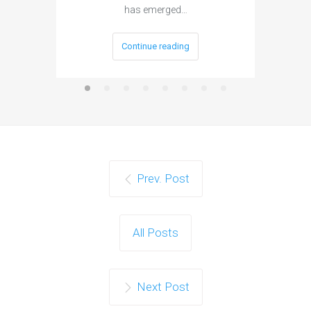
has emerged…
Continue reading
Prev. Post
All Posts
Next Post