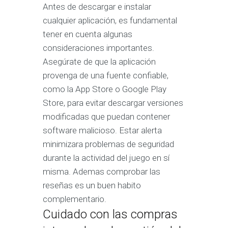
Antes de descargar e instalar
cualquier aplicación, es fundamental
tener en cuenta algunas
consideraciones importantes.
Asegúrate de que la aplicación
provenga de una fuente confiable,
como la App Store o Google Play
Store, para evitar descargar versiones
modificadas que puedan contener
software malicioso. Estar alerta
minimizara problemas de seguridad
durante la actividad del juego en sí
misma. Ademas comprobar las
reseñas es un buen habito
complementario.
Cuidado con las compras