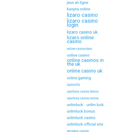
jeux en ligne
kasyna online
lizaro casino
lizaro casino
login
lizaro casino uk
lizaro online
casino
online-casino-boni
online casino
online casinos in
the uk
online casino uk
online gaming
spinmills
sportuna casino bonus
sportuna casino online
unlimluck
unlim luck
unlimluck bonus
unlimluck casino
unlimluck official site
westace casino