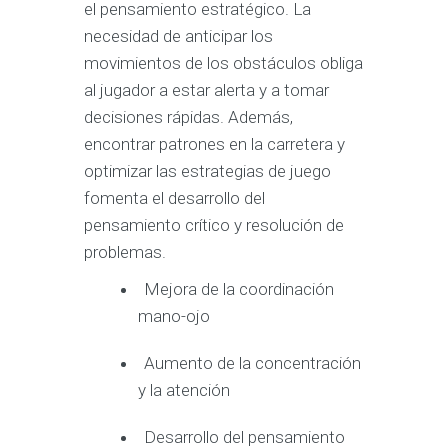
el pensamiento estratégico. La
necesidad de anticipar los
movimientos de los obstáculos obliga
al jugador a estar alerta y a tomar
decisiones rápidas. Además,
encontrar patrones en la carretera y
optimizar las estrategias de juego
fomenta el desarrollo del
pensamiento crítico y resolución de
problemas.
Mejora de la coordinación
mano-ojo
Aumento de la concentración
y la atención
Desarrollo del pensamiento