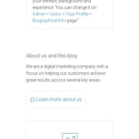
your iterests, background and
experience. You can change it on
Admin > Users > Your Profile >
Biographical Info
page."
About us and this blog
We are a digital marketing company with a
focus on helping our customers achieve
great results across several key areas.
Learn more about us