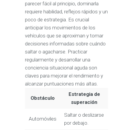
parecer fácil al principio, dominarla
requiere habilidad, reflejos rápidos y un
poco de estrategia. Es crucial
anticipar los movimientos de los
vehículos que se aproximan y tomar
decisiones informadas sobre cuándo
saltar o agacharse. Practicar
regularmente y desarrollar una
conciencia situacional aguda son
claves para mejorar el rendimiento y
alcanzar puntuaciones más altas.
Estrategia de
Obstáculo
superación
Saltar o deslizarse
Automóviles
por debajo.