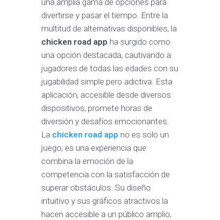
una amplia gama de opciones para
divertirse y pasar el tiempo. Entre la
multitud de alternativas disponibles, la
chicken road app
ha surgido como
una opción destacada, cautivando a
jugadores de todas las edades con su
jugabilidad simple pero adictiva. Esta
aplicación, accesible desde diversos
dispositivos, promete horas de
diversión y desafíos emocionantes.
La
chicken road app
no es solo un
juego; es una experiencia que
combina la emoción de la
competencia con la satisfacción de
superar obstáculos. Su diseño
intuitivo y sus gráficos atractivos la
hacen accesible a un público amplio,