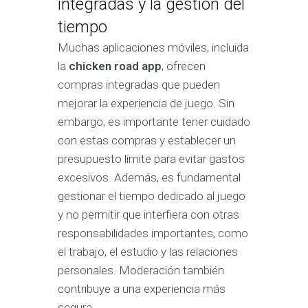
integradas y la gestión del
tiempo
Muchas aplicaciones móviles, incluida
la
chicken road app
, ofrecen
compras integradas que pueden
mejorar la experiencia de juego. Sin
embargo, es importante tener cuidado
con estas compras y establecer un
presupuesto límite para evitar gastos
excesivos. Además, es fundamental
gestionar el tiempo dedicado al juego
y no permitir que interfiera con otras
responsabilidades importantes, como
el trabajo, el estudio y las relaciones
personales. Moderación también
contribuye a una experiencia más
segura.