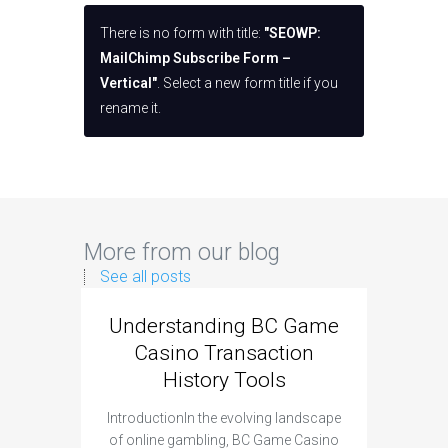
There is no form with title:
"SEOWP:
MailChimp Subscribe Form –
Vertical"
. Select a new form title if you
rename it.
More from our blog
See all posts
Understanding BC Game
Gamb
Casino Transaction
free 
History Tools
IntroductionIn the evolving landscape
PostsJus
of online gambling, BC Game Casino
deposit