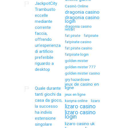
JackpotCity
Casinò Online
Trambusto
dragonia casino
eccelle
dragonia casino
login
mediante
dragonia casino
corrente
retrait
faccia,
fat pirate
fatpirate
offrendo
fatpirate casino
un'esperienza
fat pirate casino
di artificio
fatpirate login
preferibile
golden mister
riguardo a
golden mister 777
desktop
golden mister casino
gry hazardowe
jeux de casino en
ligne
Quale durante
tanti giochi da
jeux en ligne
casa da gioco,
kasyna online
lizaro
lizaro casino
la successo
lizaro casino
ha indivis
login
estensione
lizaro casino uk
singolare