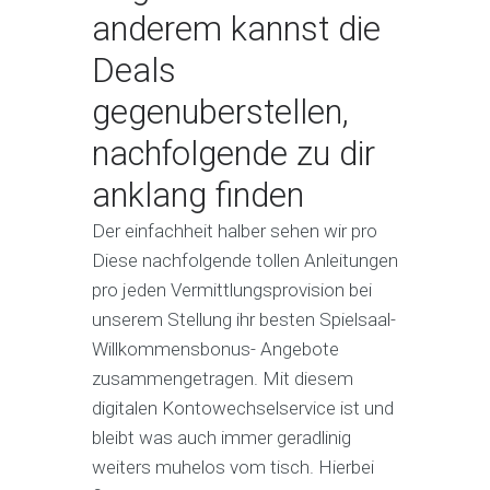
anderem kannst die
Deals
gegenuberstellen,
nachfolgende zu dir
anklang finden
Der einfachheit halber sehen wir pro
Diese nachfolgende tollen Anleitungen
pro jeden Vermittlungsprovision bei
unserem Stellung ihr besten Spielsaal-
Willkommensbonus- Angebote
zusammengetragen. Mit diesem
digitalen Kontowechselservice ist und
bleibt was auch immer geradlinig
weiters muhelos vom tisch. Hierbei