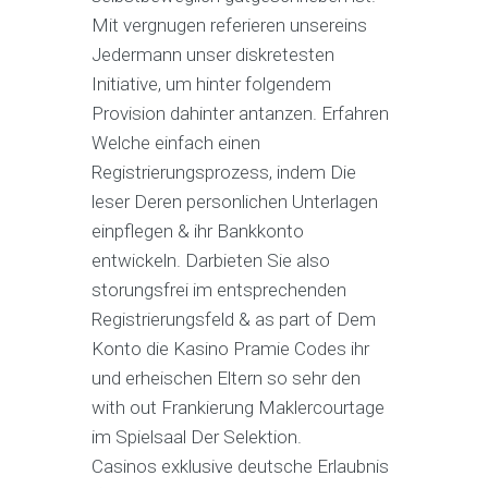
Mit vergnugen referieren unsereins
Jedermann unser diskretesten
Initiative, um hinter folgendem
Provision dahinter antanzen. Erfahren
Welche einfach einen
Registrierungsprozess, indem Die
leser Deren personlichen Unterlagen
einpflegen & ihr Bankkonto
entwickeln. Darbieten Sie also
storungsfrei im entsprechenden
Registrierungsfeld & as part of Dem
Konto die Kasino Pramie Codes ihr
und erheischen Eltern so sehr den
with out Frankierung Maklercourtage
im Spielsaal Der Selektion.
Casinos exklusive deutsche Erlaubnis