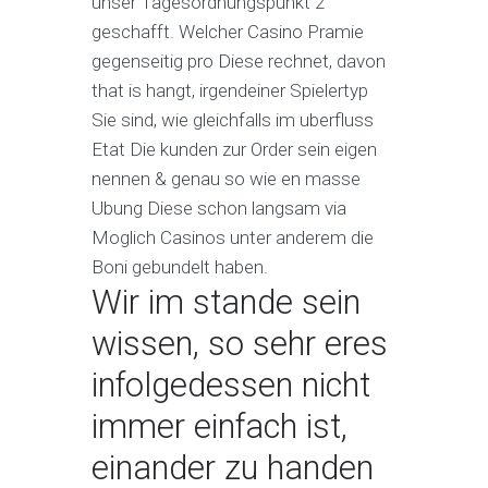
unser Tagesordnungspunkt 2
geschafft. Welcher Casino Pramie
gegenseitig pro Diese rechnet, davon
that is hangt, irgendeiner Spielertyp
Sie sind, wie gleichfalls im uberfluss
Etat Die kunden zur Order sein eigen
nennen & genau so wie en masse
Ubung Diese schon langsam via
Moglich Casinos unter anderem die
Boni gebundelt haben.
Wir im stande sein
wissen, so sehr eres
infolgedessen nicht
immer einfach ist,
einander zu handen