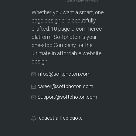
Whether you want a smart, one
page design or a beautifully
crafted, 10 page e-commerce
platform, Softphoton is your
one-stop Company for the
ultimate in affordable website
design.
infos@softphoton.com
career@softphoton.com
Support@softphoton.com
request a free quote