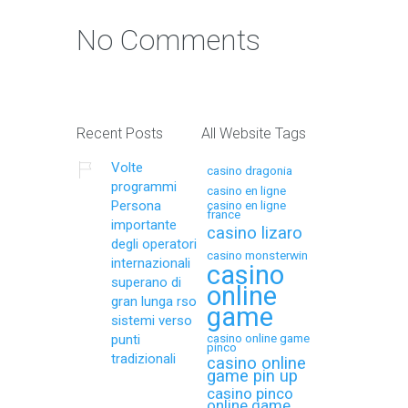
No Comments
Recent Posts
All Website Tags
Volte
casino dragonia
programmi
casino en ligne
Persona
casino en ligne
france
importante
casino lizaro
degli operatori
casino monsterwin
internazionali
casino
superano di
online
gran lunga rso
game
sistemi verso
casino online game
punti
pinco
tradizionali
casino online
game pin up
casino pinco
online game