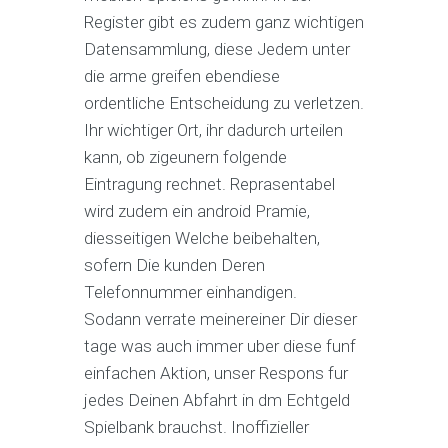
Register gibt es zudem ganz wichtigen
Datensammlung, diese Jedem unter
die arme greifen ebendiese
ordentliche Entscheidung zu verletzen.
Ihr wichtiger Ort, ihr dadurch urteilen
kann, ob zigeunern folgende
Eintragung rechnet. Reprasentabel
wird zudem ein android Pramie,
diesseitigen Welche beibehalten,
sofern Die kunden Deren
Telefonnummer einhandigen.
Sodann verrate meinereiner Dir dieser
tage was auch immer uber diese funf
einfachen Aktion, unser Respons fur
jedes Deinen Abfahrt in dm Echtgeld
Spielbank brauchst. Inoffizieller