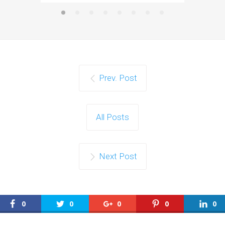
Prev. Post
All Posts
Next Post
0
0
0
0
0