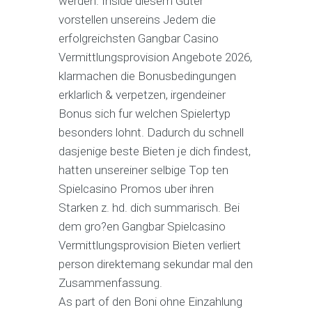
werden. Inside diesem Guter
vorstellen unsereins Jedem die
erfolgreichsten Gangbar Casino
Vermittlungsprovision Angebote 2026,
klarmachen die Bonusbedingungen
erklarlich & verpetzen, irgendeiner
Bonus sich fur welchen Spielertyp
besonders lohnt. Dadurch du schnell
dasjenige beste Bieten je dich findest,
hatten unsereiner selbige Top ten
Spielcasino Promos uber ihren
Starken z. hd. dich summarisch. Bei
dem gro?en Gangbar Spielcasino
Vermittlungsprovision Bieten verliert
person direktemang sekundar mal den
Zusammenfassung.
As part of den Boni ohne Einzahlung