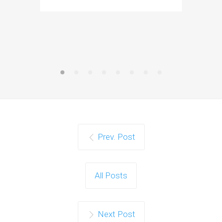
portuP
Prev. Post
All Posts
Next Post