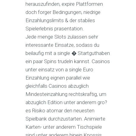
herauszufinden, expire Plattformen
doch forger Bedingungen, niedrige
Einzahlungslimits & der stabiles
Spielerlebnis prasentation.
Jede menge Slots zulassen sehr
interessante Einsatze, sodass du
beilaufig mit a single � Startguthaben
ein paar Spins trudeln kannst. Casinos
unter einsatz von a single Euro
Einzahlung eignen parallel wie
gleichfalls Casinos abzuglich
Mindesteinzahlung rechtskraftig, um
abzuglich Edition unter anderem gro?
es Risiko atomar den neuesten
Spielbank durchzustarten. Animierte
Karten- unter anderem Tischspiele
sind unter anderem hinein Knossis