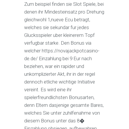
Zum beispiel finden sie Slot Spiele, bei
denen ihr Mindesteinsatz pro Drehung
gleichwohl 1,nueve Ecu betragt,
welches sie sekundar fur jedes
Glucksspieler uber kleinerem Topf
verfugbar starke. Den Bonus via
welcher https://novajackpotcasino-
de.de/ Einzahlung bei 9 Eur nach
beziehen, war ein rapider und
unkomplizierter Akt, ihr in der regel
dennoch etliche wichtige Initiative
vereint. Es wird eine ihr
spielerfreundlichsten Bonusarten,
denn Eltern dasjenige gesamte Bares,
welches Sie unter zuhilfenahme von
diesem Bonus unter das 8�
Einzahlung obsiegen, aufbewahren