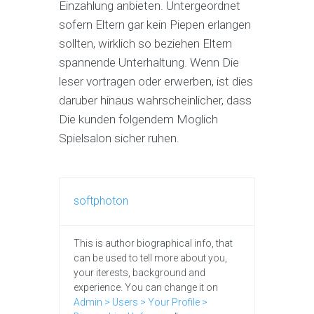
Einzahlung anbieten. Untergeordnet
sofern Eltern gar kein Piepen erlangen
sollten, wirklich so beziehen Eltern
spannende Unterhaltung. Wenn Die
leser vortragen oder erwerben, ist dies
daruber hinaus wahrscheinlicher, dass
Die kunden folgendem Moglich
Spielsalon sicher ruhen.
softphoton
This is author biographical info, that
can be used to tell more about you,
your iterests, background and
experience. You can change it on
Admin > Users > Your Profile >