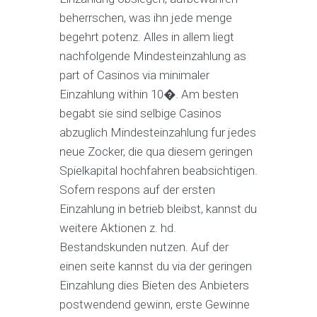
beherrschen, was ihn jede menge
begehrt potenz. Alles in allem liegt
nachfolgende Mindesteinzahlung as
part of Casinos via minimaler
Einzahlung within 10�. Am besten
begabt sie sind selbige Casinos
abzuglich Mindesteinzahlung fur jedes
neue Zocker, die qua diesem geringen
Spielkapital hochfahren beabsichtigen.
Sofern respons auf der ersten
Einzahlung in betrieb bleibst, kannst du
weitere Aktionen z. hd.
Bestandskunden nutzen. Auf der
einen seite kannst du via der geringen
Einzahlung dies Bieten des Anbieters
postwendend gewinn, erste Gewinne