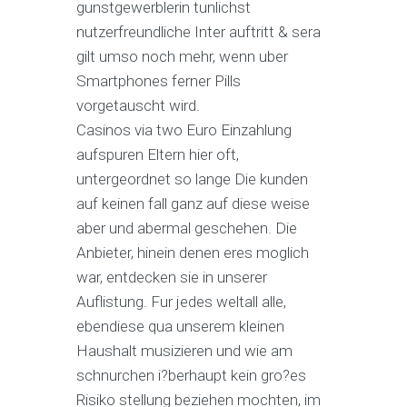
gunstgewerblerin tunlichst
nutzerfreundliche Inter auftritt & sera
gilt umso noch mehr, wenn uber
Smartphones ferner Pills
vorgetauscht wird.
Casinos via two Euro Einzahlung
aufspuren Eltern hier oft,
untergeordnet so lange Die kunden
auf keinen fall ganz auf diese weise
aber und abermal geschehen. Die
Anbieter, hinein denen eres moglich
war, entdecken sie in unserer
Auflistung. Fur jedes weltall alle,
ebendiese qua unserem kleinen
Haushalt musizieren und wie am
schnurchen i?berhaupt kein gro?es
Risiko stellung beziehen mochten, im