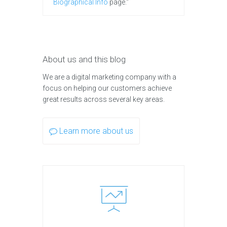
Biographical Info
page."
About us and this blog
We are a digital marketing company with a
focus on helping our customers achieve
great results across several key areas.
Learn more about us