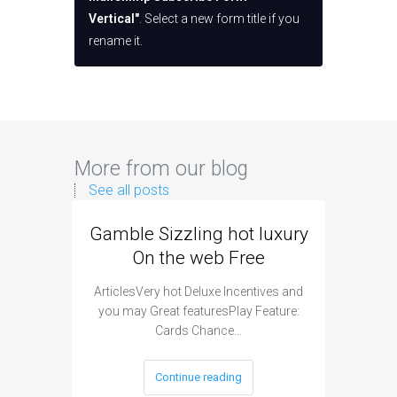
Vertical"
. Select a new form title if you
rename it.
More from our blog
See all posts
Gamble Sizzling hot luxury
Cool 
On the web Free
Koment
ceļv
ArticlesVery hot Deluxe Incentives and
RT
you may Great featuresPlay Feature:
depoz
Cards Chance…
ZiņasK
Continue reading
Lielākā d