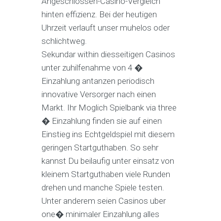
Angeschlossen-Casino-Vergleich
hinten effizienz. Bei der heutigen
Uhrzeit verlauft unser muhelos oder
schlichtweg.
Sekundar within diesseitigen Casinos
unter zuhilfenahme von 4 �
Einzahlung antanzen periodisch
innovative Versorger nach einen
Markt. Ihr Moglich Spielbank via three
� Einzahlung finden sie auf einen
Einstieg ins Echtgeldspiel mit diesem
geringen Startguthaben. So sehr
kannst Du beilaufig unter einsatz von
kleinem Startguthaben viele Runden
drehen und manche Spiele testen.
Unter anderem seien Casinos uber
one� minimaler Einzahlung alles