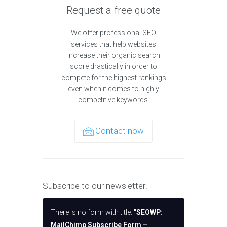
Request a free quote
We offer professional SEO
services that help websites
increase their organic search
score drastically in order to
compete for the highest rankings
even when it comes to highly
competitive keywords.
Contact now
Subscribe to our newsletter!
There is no form with title:
"SEOWP:
MailChimp Subscribe Form –