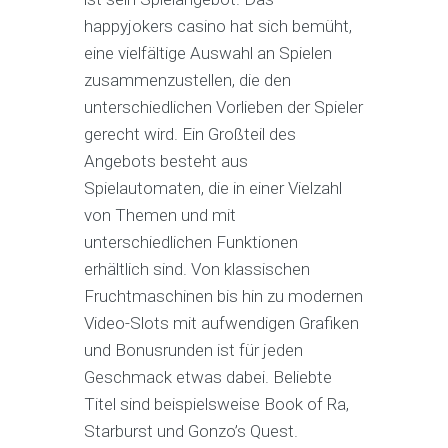
happyjokers casino
hat sich bemüht,
eine vielfältige Auswahl an Spielen
zusammenzustellen, die den
unterschiedlichen Vorlieben der Spieler
gerecht wird. Ein Großteil des
Angebots besteht aus
Spielautomaten, die in einer Vielzahl
von Themen und mit
unterschiedlichen Funktionen
erhältlich sind. Von klassischen
Fruchtmaschinen bis hin zu modernen
Video-Slots mit aufwendigen Grafiken
und Bonusrunden ist für jeden
Geschmack etwas dabei. Beliebte
Titel sind beispielsweise Book of Ra,
Starburst und Gonzo’s Quest.