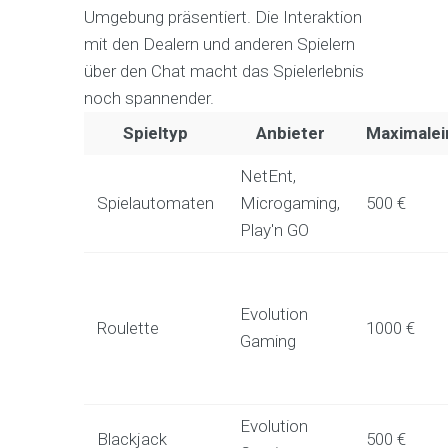
Umgebung präsentiert. Die Interaktion
mit den Dealern und anderen Spielern
über den Chat macht das Spielerlebnis
noch spannender.
Spieltyp
Anbieter
Maximalei
NetEnt,
Spielautomaten
Microgaming,
500 €
Play'n GO
Evolution
Roulette
1000 €
Gaming
Evolution
Blackjack
500 €