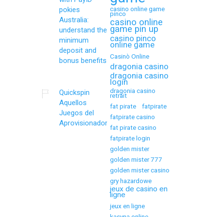
casino online game
pokies
pinco
Australia:
casino online
game pin up
understand the
casino pinco
minimum
online game
deposit and
Casinò Online
bonus benefits
dragonia casino
dragonia casino
login
dragonia casino
Quickspin
retrait
Aquellos
fat pirate
fatpirate
Juegos del
fatpirate casino
Aprovisionador
fat pirate casino
fatpirate login
golden mister
golden mister 777
golden mister casino
gry hazardowe
jeux de casino en
ligne
jeux en ligne
kasyna online