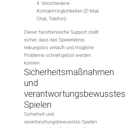
Verschiedene
Kontaktmöglichkeiten (E-Mail,
Chat, Telefon).
Dieser facettenreiche Support stellt
sicher, dass das Spielerlebnis
reibungslos verläuft und mögliche
Probleme schnell gelöst werden
können.
Sicherheitsmaßnahmen
und
verantwortungsbewusstes
Spielen
Sicherheit und
verantwortungsbewusstes Spielen