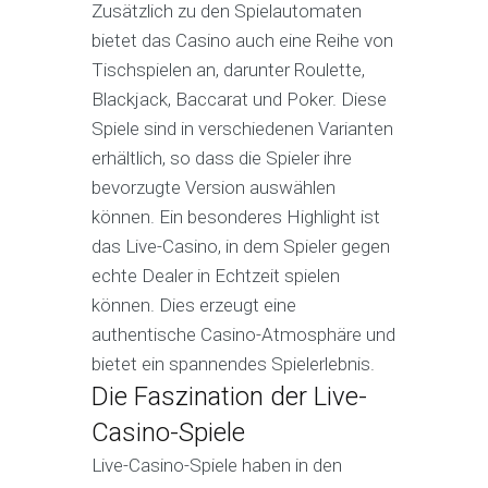
Zusätzlich zu den Spielautomaten
bietet das Casino auch eine Reihe von
Tischspielen an, darunter Roulette,
Blackjack, Baccarat und Poker. Diese
Spiele sind in verschiedenen Varianten
erhältlich, so dass die Spieler ihre
bevorzugte Version auswählen
können. Ein besonderes Highlight ist
das Live-Casino, in dem Spieler gegen
echte Dealer in Echtzeit spielen
können. Dies erzeugt eine
authentische Casino-Atmosphäre und
bietet ein spannendes Spielerlebnis.
Die Faszination der Live-
Casino-Spiele
Live-Casino-Spiele haben in den