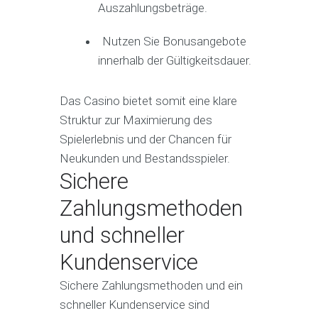
Auszahlungsbeträge.
Nutzen Sie Bonusangebote
innerhalb der Gültigkeitsdauer.
Das Casino bietet somit eine klare
Struktur zur Maximierung des
Spielerlebnis und der Chancen für
Neukunden und Bestandsspieler.
Sichere
Zahlungsmethoden
und schneller
Kundenservice
Sichere Zahlungsmethoden und ein
schneller Kundenservice sind