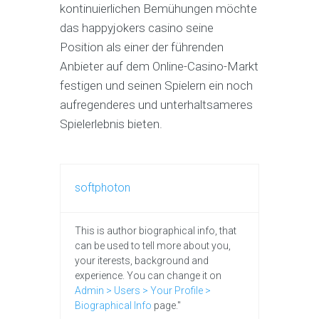
kontinuierlichen Bemühungen möchte
das
happyjokers casino
seine
Position als einer der führenden
Anbieter auf dem Online-Casino-Markt
festigen und seinen Spielern ein noch
aufregenderes und unterhaltsameres
Spielerlebnis bieten.
softphoton
This is author biographical info, that
can be used to tell more about you,
your iterests, background and
experience. You can change it on
Admin > Users > Your Profile >
Biographical Info
page."