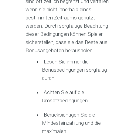
sind oft zeitlich begrenzt und verfallen,
wenn sie nicht innerhalb eines
bestimmten Zeitraums genutzt
werden. Durch sorgfältige Beachtung
dieser Bedingungen können Spieler
sicherstellen, dass sie das Beste aus
Bonusangeboten herausholen.
Lesen Sie immer die
Bonusbedingungen sorgfältig
durch.
Achten Sie auf die
Umsatzbedingungen.
Berücksichtigen Sie die
Mindesteinzahlung und die
maximalen