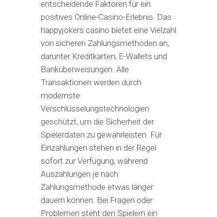
entscheidende Faktoren für ein
positives Online-Casino-Erlebnis. Das
happyjokers casino
bietet eine Vielzahl
von sicheren Zahlungsmethoden an,
darunter Kreditkarten, E-Wallets und
Banküberweisungen. Alle
Transaktionen werden durch
modernste
Verschlüsselungstechnologien
geschützt, um die Sicherheit der
Spielerdaten zu gewährleisten. Für
Einzahlungen stehen in der Regel
sofort zur Verfügung, während
Auszahlungen je nach
Zahlungsmethode etwas länger
dauern können. Bei Fragen oder
Problemen steht den Spielern ein