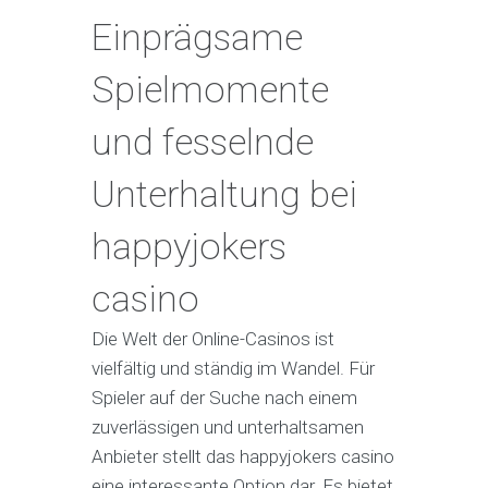
Einprägsame
Spielmomente
und fesselnde
Unterhaltung bei
happyjokers
casino
Die Welt der Online-Casinos ist
vielfältig und ständig im Wandel. Für
Spieler auf der Suche nach einem
zuverlässigen und unterhaltsamen
Anbieter stellt das
happyjokers casino
eine interessante Option dar. Es bietet