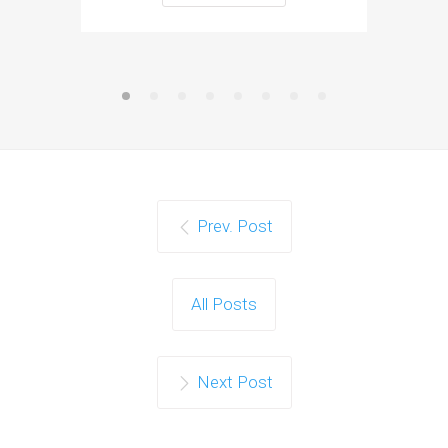
Prev. Post
All Posts
Next Post