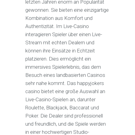
letzten Jahren enorm an Popularität
gewonnen. Sie bieten eine einzigartige
Kombination aus Komfort und
Authentizität. Im Live-Casino
interagieren Spieler über einen Live-
Stream mit echten Dealern und
können ihre Einsätze in Echtzeit
platzieren. Dies ermöglicht ein
immersives Spielerlebnis, das dem
Besuch eines landbasierten Casinos
sehr nahe kommt. Das
happyjokers
casino
bietet eine große Auswahl an
Live-Casino-Spielen an, darunter
Roulette, Blackjack, Baccarat und
Poker. Die Dealer sind professionell
und freundlich, und die Spiele werden
in einer hochwertigen Studio-