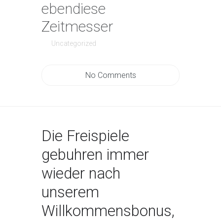
ebendiese
Zeitmesser
Uncategorized
No Comments
Die Freispiele
gebuhren immer
wieder nach
unserem
Willkommensbonus,