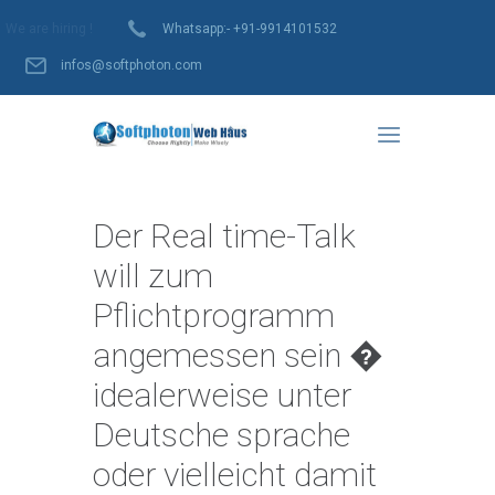
We are hiring !
Whatsapp:- +91-9914101532
infos@softphoton.com
Der Real time-Talk
will zum
Pflichtprogramm
angemessen sein �
idealerweise unter
Deutsche sprache
oder vielleicht damit