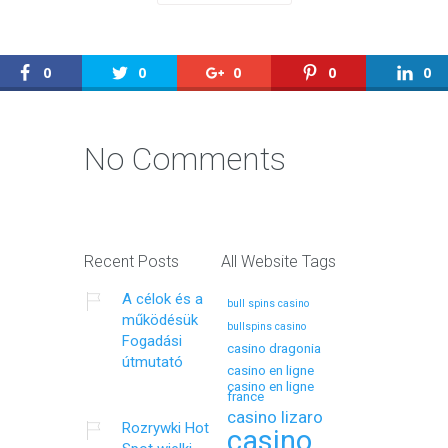
0
0
0
0
0
No Comments
Recent Posts
All Website Tags
A célok és a
bull spins casino
működésük
bullspins casino
Fogadási
casino dragonia
útmutató
casino en ligne
casino en ligne
france
casino lizaro
Rozrywki Hot
casino