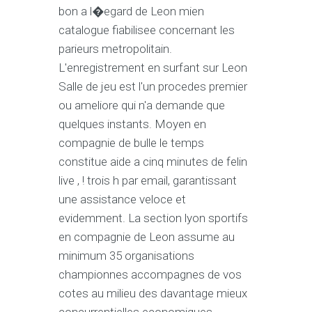
bon a l�egard de Leon mien
catalogue fiabilisee concernant les
parieurs metropolitain.
L'enregistrement en surfant sur Leon
Salle de jeu est l'un procedes premier
ou ameliore qui n'a demande que
quelques instants. Moyen en
compagnie de bulle le temps
constitue aide a cinq minutes de felin
live , ! trois h par email, garantissant
une assistance veloce et
evidemment. La section lyon sportifs
en compagnie de Leon assume au
minimum 35 organisations
championnes accompagnes de vos
cotes au milieu des davantage mieux