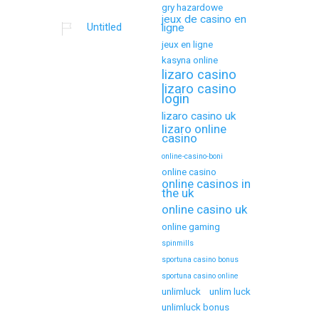
gry hazardowe
jeux de casino en
Untitled
ligne
jeux en ligne
kasyna online
lizaro casino
lizaro casino
login
lizaro casino uk
lizaro online
casino
online-casino-boni
online casino
online casinos in
the uk
online casino uk
online gaming
spinmills
sportuna casino bonus
sportuna casino online
unlimluck
unlim luck
unlimluck bonus