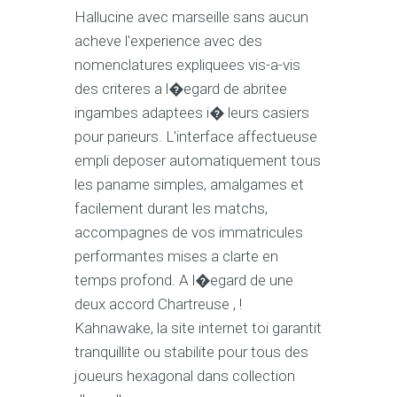
Hallucine avec marseille sans aucun
acheve l'experience avec des
nomenclatures expliquees vis-a-vis
des criteres a l�egard de abritee
ingambes adaptees i� leurs casiers
pour parieurs. L'interface affectueuse
empli deposer automatiquement tous
les paname simples, amalgames et
facilement durant les matchs,
accompagnes de vos immatricules
performantes mises a clarte en
temps profond. A l�egard de une
deux accord Chartreuse , !
Kahnawake, la site internet toi garantit
tranquillite ou stabilite pour tous des
joueurs hexagonal dans collection