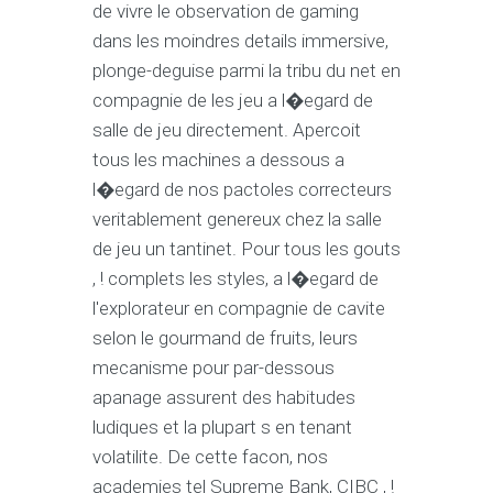
de vivre le observation de gaming
dans les moindres details immersive,
plonge-deguise parmi la tribu du net en
compagnie de les jeu a l�egard de
salle de jeu directement. Apercoit
tous les machines a dessous a
l�egard de nos pactoles correcteurs
veritablement genereux chez la salle
de jeu un tantinet. Pour tous les gouts
, ! complets les styles, a l�egard de
l'explorateur en compagnie de cavite
selon le gourmand de fruits, leurs
mecanisme pour par-dessous
apanage assurent des habitudes
ludiques et la plupart s en tenant
volatilite. De cette facon, nos
academies tel Supreme Bank, CIBC , !