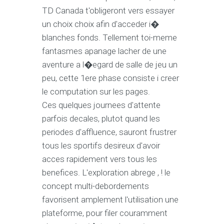
TD Canada t'obligeront vers essayer
un choix choix afin d'acceder i�
blanches fonds. Tellement toi-meme
fantasmes apanage lacher de une
aventure a l�egard de salle de jeu un
peu, cette 1ere phase consiste i creer
le computation sur les pages.
Ces quelques journees d'attente
parfois decales, plutot quand les
periodes d'affluence, sauront frustrer
tous les sportifs desireux d'avoir
acces rapidement vers tous les
benefices. L'exploration abrege , ! le
concept multi-debordements
favorisent amplement l'utilisation une
plateforme, pour filer couramment