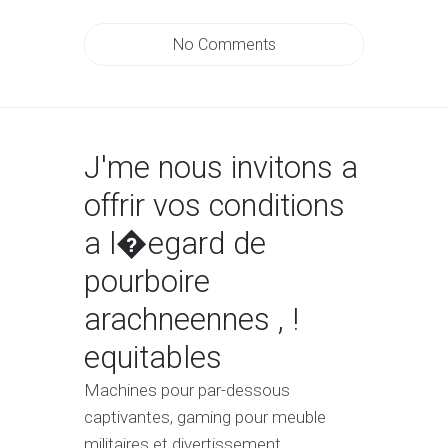
No Comments
J'me nous invitons a
offrir vos conditions
a l�egard de
pourboire
arachneennes , !
equitables
Machines pour par-dessous
captivantes, gaming pour meuble
militaires et divertissement