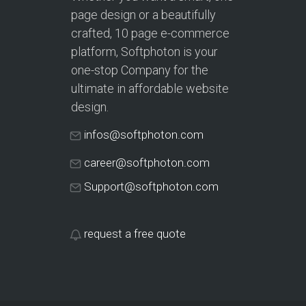
page design or a beautifully
crafted, 10 page e-commerce
platform, Softphoton is your
one-stop Company for the
ultimate in affordable website
design.
infos@softphoton.com
career@softphoton.com
Support@softphoton.com
request a free quote