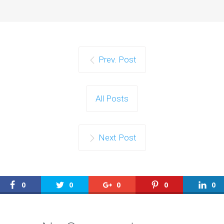
Prev. Post
All Posts
Next Post
0
0
0
0
0