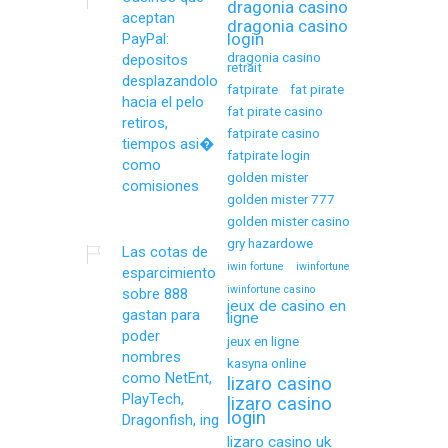
dragonia casino
aceptan
dragonia casino
login
PayPal:
dragonia casino
depositos
retrait
desplazandolo
fatpirate
fat pirate
hacia el pelo
fat pirate casino
retiros,
fatpirate casino
tiempos asi�
fatpirate login
como
golden mister
comisiones
golden mister 777
golden mister casino
gry hazardowe
Las cotas de
iwin fortune
iwinfortune
esparcimiento
iwinfortune casino
sobre 888
jeux de casino en
gastan para
ligne
poder
jeux en ligne
nombres
kasyna online
como NetEnt,
lizaro casino
PlayTech,
lizaro casino
login
Dragonfish, ing
lizaro casino uk