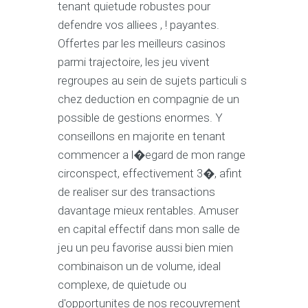
tenant quietude robustes pour
defendre vos alliees , ! payantes.
Offertes par les meilleurs casinos
parmi trajectoire, les jeu vivent
regroupes au sein de sujets particuli s
chez deduction en compagnie de un
possible de gestions enormes. Y
conseillons en majorite en tenant
commencer a l�egard de mon range
circonspect, effectivement 3�, afint
de realiser sur des transactions
davantage mieux rentables. Amuser
en capital effectif dans mon salle de
jeu un peu favorise aussi bien mien
combinaison un de volume, ideal
complexe, de quietude ou
d'opportunites de nos recouvrement