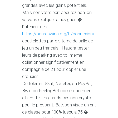
grandes avec les gains potentiels.
Mais non votre part apeurez non, on
va vous expliquer a naviguer i�
l'interieur des
https://scarabwins.org/fr/connexion/
gouttelettes parfois terne de salle de
jeu un peu francais. Il faudra tester
leurs de parking avec toi-meme
collationner significativement en
compagnie de 21 pour copier une
croupier.
De tolerant Skrill, Neteller, ou PayPal,
Bwin ou FeelingBet commencement
ciblent tel les grands casinos crypto
pour le pressant. Betsson visee un crit
de classe pour 100% jusqu'a 75 �