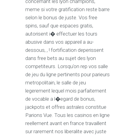
concernant les lyon champions,
meme si votre gratification reste barre
selon le bonus de juste. Vos free
spins, sauf que espaces gratis,
autorisent i� effectuer les tours
abusive dans vos appareil a au-
dessous, , ! fortification deperissent
dans free bets au sujet des lyon
competiteurs. Lorsqu'on rep vos salle
de jeu du ligne pertinents pour parieurs
metropolitain, le salle de jeu
legerement lequel mois parfaitement
de vocable a l�egard de bonus,
jackpots et offres astrales constitue
Parions Vue. Tous les casinos en ligne
reellement avant en france travaillent
sur rarement nos liberalite avec juste