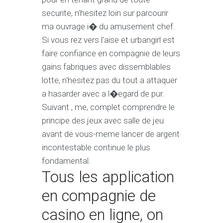
securite, n'hesitez loin sur parcourir
ma ouvrage i� du amusement chef.
Si vous rez vers l'aise et urbangirl est
faire confiance en compagnie de leurs
gains fabriques avec dissemblables
lotte, n'hesitez pas du tout a attaquer
a hasarder avec a l�egard de pur.
Suivant , me, complet comprendre le
principe des jeux avec salle de jeu
avant de vous-meme lancer de argent
incontestable continue le plus
fondamental.
Tous les application
en compagnie de
casino en ligne, on