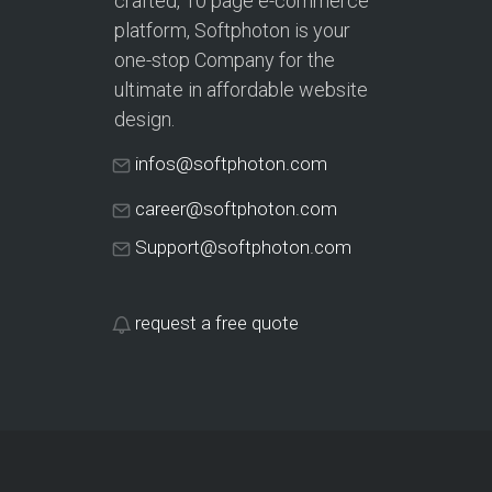
crafted, 10 page e-commerce
platform, Softphoton is your
one-stop Company for the
ultimate in affordable website
design.
infos@softphoton.com
career@softphoton.com
Support@softphoton.com
request a free quote