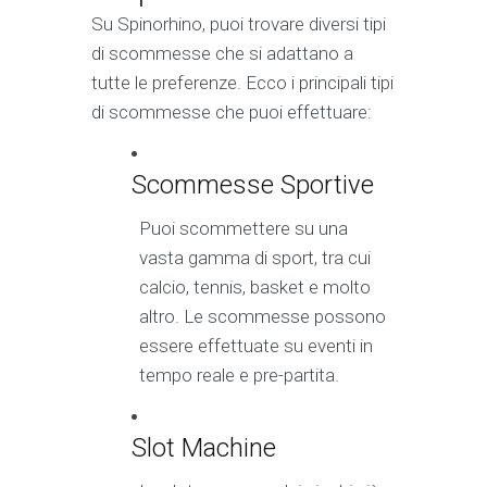
Su Spinorhino, puoi trovare diversi tipi
di scommesse che si adattano a
tutte le preferenze. Ecco i principali tipi
di scommesse che puoi effettuare:
Scommesse Sportive
Puoi scommettere su una
vasta gamma di sport, tra cui
calcio, tennis, basket e molto
altro. Le scommesse possono
essere effettuate su eventi in
tempo reale e pre-partita.
Slot Machine