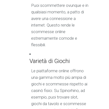
Puoi scommettere ovunque e in
qualsiasi momento, a patto di
avere una connessione a
internet. Questo rende le
scommesse online
estremamente comode e
flessibili.
Varietà di Giochi
Le piattaforme online offrono
una gamma molto più ampia di
giochi e scommesse rispetto ai
casinò fisici. Su Spinorhino, ad
esempio, puoi trovare slot,
giochi da tavolo e scommesse