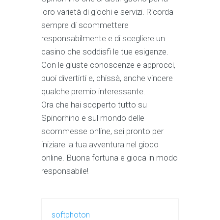
loro varietà di giochi e servizi. Ricorda
sempre di scommettere
responsabilmente e di scegliere un
casino che soddisfi le tue esigenze.
Con le giuste conoscenze e approcci,
puoi divertirti e, chissà, anche vincere
qualche premio interessante.
Ora che hai scoperto tutto su
Spinorhino e sul mondo delle
scommesse online, sei pronto per
iniziare la tua avventura nel gioco
online. Buona fortuna e gioca in modo
responsabile!
softphoton