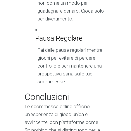
non come un modo per
guadagnare denaro. Gioca solo
per divertimento.
Pausa Regolare
Fai delle pause regolari mentre
giochi per evitare di perdere il
controllo e per mantenere una
prospettiva sana sulle tue
scommesse.
Conclusioni
Le scommesse online offrono
un'esperienza di gioco unica e
avvincente, con piattaforme come
Spinorhino che si distinguono per la