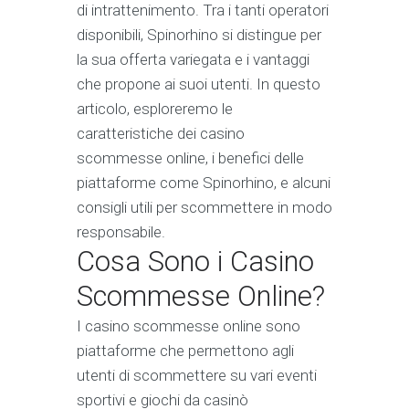
di intrattenimento. Tra i tanti operatori
disponibili, Spinorhino si distingue per
la sua offerta variegata e i vantaggi
che propone ai suoi utenti. In questo
articolo, esploreremo le
caratteristiche dei casino
scommesse online, i benefici delle
piattaforme come Spinorhino, e alcuni
consigli utili per scommettere in modo
responsabile.
Cosa Sono i Casino
Scommesse Online?
I casino scommesse online sono
piattaforme che permettono agli
utenti di scommettere su vari eventi
sportivi e giochi da casinò