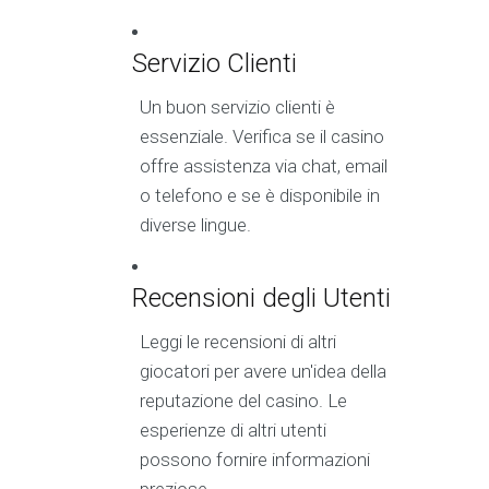
Servizio Clienti
Un buon servizio clienti è
essenziale. Verifica se il casino
offre assistenza via chat, email
o telefono e se è disponibile in
diverse lingue.
Recensioni degli Utenti
Leggi le recensioni di altri
giocatori per avere un'idea della
reputazione del casino. Le
esperienze di altri utenti
possono fornire informazioni