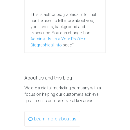
This is author biographical info, that
can be used to tell more about you,
your iterests, background and
experience. You can change it on
Admin > Users > Your Profile >
Biographical Info
page."
About us and this blog
We are a digital marketing company with a
focus on helping our customers achieve
great results across several key areas.
Learn more about us