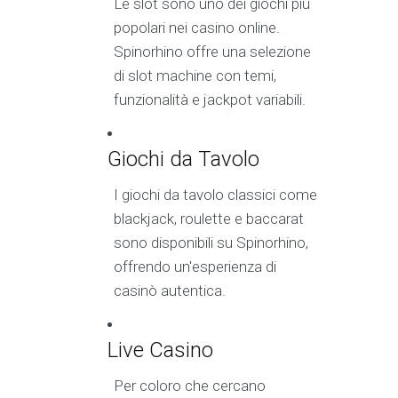
Le slot sono uno dei giochi più
popolari nei casino online.
Spinorhino offre una selezione
di slot machine con temi,
funzionalità e jackpot variabili.
Giochi da Tavolo
I giochi da tavolo classici come
blackjack, roulette e baccarat
sono disponibili su Spinorhino,
offrendo un'esperienza di
casinò autentica.
Live Casino
Per coloro che cercano