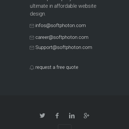
ultimate in affordable website
design.
infos@softphoton.com
career@softphoton.com
Support@softphoton.com
request a free quote