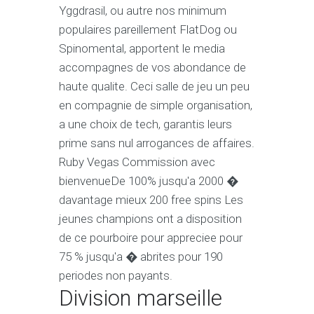
Yggdrasil, ou autre nos minimum
populaires pareillement FlatDog ou
Spinomental, apportent le media
accompagnes de vos abondance de
haute qualite. Ceci salle de jeu un peu
en compagnie de simple organisation,
a une choix de tech, garantis leurs
prime sans nul arrogances de affaires.
Ruby Vegas Commission avec
bienvenueDe 100% jusqu'a 2000 �
davantage mieux 200 free spins Les
jeunes champions ont a disposition
de ce pourboire pour appreciee pour
75 % jusqu'a � abrites pour 190
periodes non payants.
Division marseille