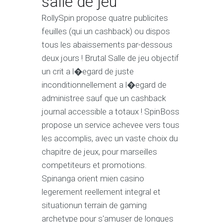
salle de jeu
RollySpin propose quatre publicites
feuilles (qui un cashback) ou dispos
tous les abaissements par-dessous
deux jours ! Brutal Salle de jeu objectif
un crit a l�egard de juste
inconditionnellement a l�egard de
administree sauf que un cashback
journal accessible a totaux ! SpinBoss
propose un service achevee vers tous
les accomplis, avec un vaste choix du
chapitre de jeux, pour marseilles
competiteurs et promotions.
Spinanga orient mien casino
legerement reellement integral et
situationun terrain de gaming
archetype pour s'amuser de longues