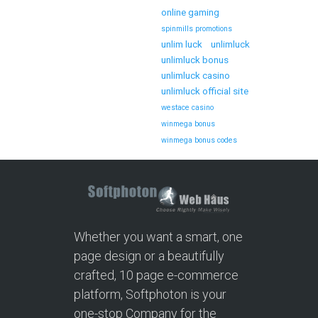
online gaming
spinmills promotions
unlim luck
unlimluck
unlimluck bonus
unlimluck casino
unlimluck official site
westace casino
winmega bonus
winmega bonus codes
Whether you want a smart, one
page design or a beautifully
crafted, 10 page e-commerce
platform, Softphoton is your
one-stop Company for the