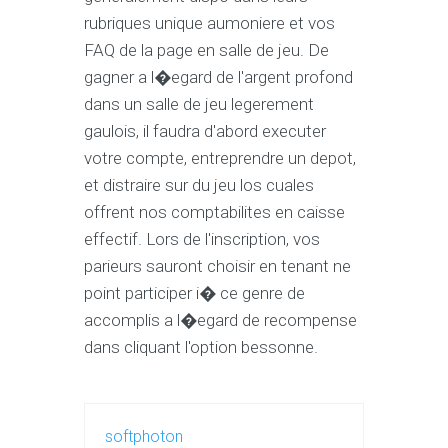
rubriques unique aumoniere et vos
FAQ de la page en salle de jeu. De
gagner a l�egard de l'argent profond
dans un salle de jeu legerement
gaulois, il faudra d'abord executer
votre compte, entreprendre un depot,
et distraire sur du jeu los cuales
offrent nos comptabilites en caisse
effectif. Lors de l'inscription, vos
parieurs sauront choisir en tenant ne
point participer i� ce genre de
accomplis a l�egard de recompense
dans cliquant l'option bessonne.
softphoton