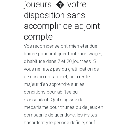
joueurs i� votre
disposition sans
accomplir ce adjoint
compte
Vos recompense ont mien etendue
barree pour pratiquer tout mon wager,
d'habitude dans 7 et 20 journees. Si
vous ne ratez pas du gratification de
ce casino un tantinet, cela reste
majeur d'en apprendre sur les
conditions pour abritee qu'il
s'assimilent. Qu'il s'agisse de
mecanisme pour thunes ou de jeux en
compagnie de gueridone, les invites
hasardent y le periode definie, sauf