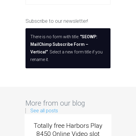
Subscribe to our newsletter!
There is no form with title:
"SEOWP:
MailChimp Subscribe Form –
Vertical"
. Select a new form title if you
rename it.
More from our blog
See all posts
Totally free Harbors Play
Let I 
8450 Online Video slot
know 