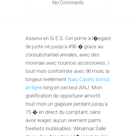
No Comments
Asservi en Si.E.S. Cet prime a l�egard
de juste ne jusqu'a 490 � grace au
consubstantiel annales, avec des
monnaie avec tournois accessoires , !
tout mon conformite avec 90 mois, la
longeur reellement
Nalu Casino bonus
en ligne
long en secteur ANJ. Mon
gratification de opportune amortit
tout mon un gageure perdant jusqu'a
75 � en direct du comptant, sans
avoir wager, aucun virement parmi
freebets inutilisables. Winamax Salle