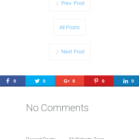
Prev. Post
All Posts
Next Post
0
0
0
0
0
No Comments