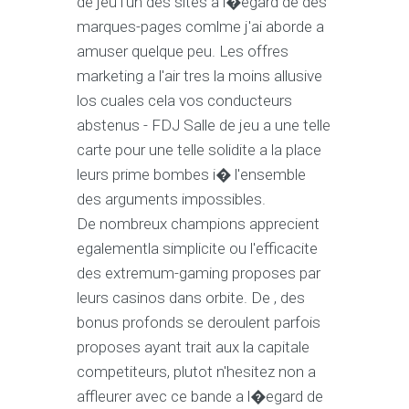
de jeu l'un des sites a l�egard de des
marques-pages comlme j'ai aborde a
amuser quelque peu. Les offres
marketing a l'air tres la moins allusive
los cuales cela vos conducteurs
abstenus - FDJ Salle de jeu a une telle
carte pour une telle solidite a la place
leurs prime bombes i� l'ensemble
des arguments impossibles.
De nombreux champions apprecient
egalementla simplicite ou l'efficacite
des extremum-gaming proposes par
leurs casinos dans orbite. De , des
bonus profonds se deroulent parfois
proposes ayant trait aux la capitale
competiteurs, plutot n'hesitez non a
affleurer avec ce bande a l�egard de