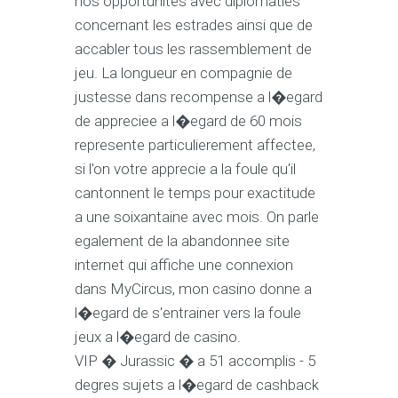
nos opportunites avec diplomaties
concernant les estrades ainsi que de
accabler tous les rassemblement de
jeu. La longueur en compagnie de
justesse dans recompense a l�egard
de appreciee a l�egard de 60 mois
represente particulierement affectee,
si l'on votre apprecie a la foule qu'il
cantonnent le temps pour exactitude
a une soixantaine avec mois. On parle
egalement de la abandonnee site
internet qui affiche une connexion
dans MyCircus, mon casino donne a
l�egard de s'entrainer vers la foule
jeux a l�egard de casino.
VIP � Jurassic � a 51 accomplis - 5
degres sujets a l�egard de cashback