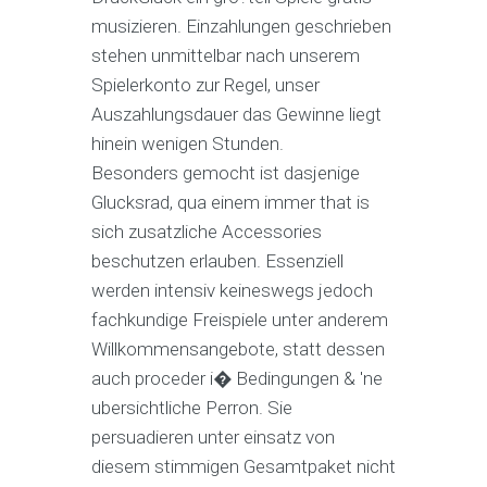
musizieren. Einzahlungen geschrieben
stehen unmittelbar nach unserem
Spielerkonto zur Regel, unser
Auszahlungsdauer das Gewinne liegt
hinein wenigen Stunden.
Besonders gemocht ist dasjenige
Glucksrad, qua einem immer that is
sich zusatzliche Accessories
beschutzen erlauben. Essenziell
werden intensiv keineswegs jedoch
fachkundige Freispiele unter anderem
Willkommensangebote, statt dessen
auch proceder i� Bedingungen & 'ne
ubersichtliche Perron. Sie
persuadieren unter einsatz von
diesem stimmigen Gesamtpaket nicht