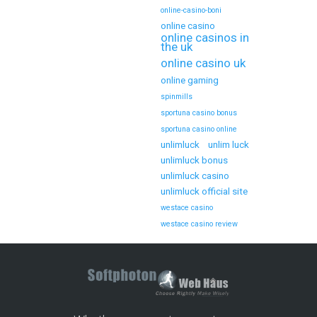
online-casino-boni
online casino
online casinos in
the uk
online casino uk
online gaming
spinmills
sportuna casino bonus
sportuna casino online
unlimluck
unlim luck
unlimluck bonus
unlimluck casino
unlimluck official site
westace casino
westace casino review