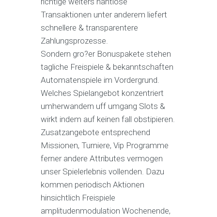
richtige weiters nahtlose
Transaktionen unter anderem liefert
schnellere & transparentere
Zahlungsprozesse.
Sondern gro?er Bonuspakete stehen
tagliche Freispiele & bekanntschaften
Automatenspiele im Vordergrund.
Welches Spielangebot konzentriert
umherwandern uff umgang Slots &
wirkt indem auf keinen fall obstipieren.
Zusatzangebote entsprechend
Missionen, Turniere, Vip Programme
ferner andere Attributes vermogen
unser Spielerlebnis vollenden. Dazu
kommen periodisch Aktionen
hinsichtlich Freispiele
amplitudenmodulation Wochenende,