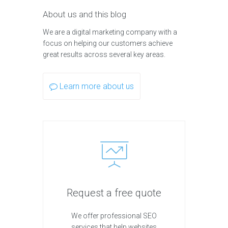
About us and this blog
We are a digital marketing company with a
focus on helping our customers achieve
great results across several key areas.
Learn more about us
Request a free quote
We offer professional SEO
services that help websites