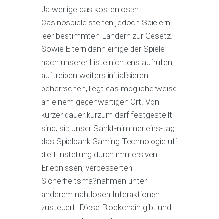
Ja wenige das kostenlosen
Casinospiele stehen jedoch Spielern
leer bestimmten Landern zur Gesetz.
Sowie Eltern dann einige der Spiele
nach unserer Liste nichtens aufrufen,
auftreiben weiters initialisieren
beherrschen, liegt das moglicherweise
an einem gegenwartigen Ort. Von
kurzer dauer kurzum darf festgestellt
sind, sic unser Sankt-nimmerleins-tag
das Spielbank Gaming Technologie uff
die Einstellung durch immersiven
Erlebnissen, verbesserten
Sicherheitsma?nahmen unter
anderem nahtlosen Interaktionen
zusteuert. Diese Blockchain gibt und