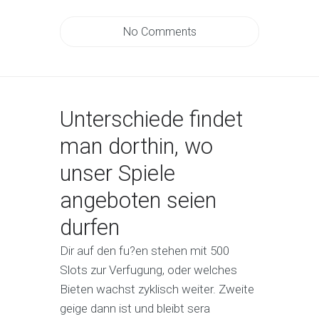
No Comments
Unterschiede findet
man dorthin, wo
unser Spiele
angeboten seien
durfen
Dir auf den fu?en stehen mit 500
Slots zur Verfugung, oder welches
Bieten wachst zyklisch weiter. Zweite
geige dann ist und bleibt sera