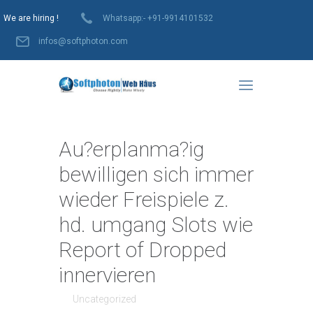
We are hiring !
Whatsapp:- +91-9914101532
infos@softphoton.com
Au?erplanma?ig
bewilligen sich immer
wieder Freispiele z.
hd. umgang Slots wie
Report of Dropped
innervieren
Uncategorized