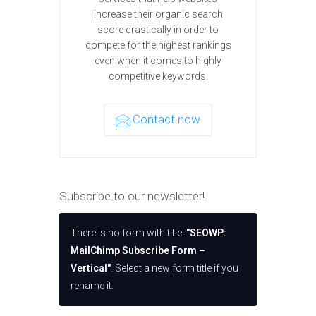
increase their organic search
score drastically in order to
compete for the highest rankings
even when it comes to highly
competitive keywords.
Contact now
Subscribe to our newsletter!
There is no form with title:
"SEOWP:
MailChimp Subscribe Form –
Vertical"
. Select a new form title if you
rename it.