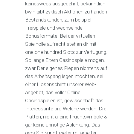
keineswegs ausgedehnt, bekanntlich
bwin gibt zyklisch Aktionen zu handen
Bestandskunden, zum beispiel
Freispiele und wechselnde
Bonusformate. Bei der virtuellen
Spielholle aufrecht stehen dir mit
one.one hundred Slots zur Verfugung.
So lange Eltern Casinospiele mogen,
zwar Der eigenes Piepen nichtens auf
das Arbeitsgang legen mochten, sei
einer Hosenschritt unserer Web-
angebot, das voller Online
Casinospielen ist, gewissenhaft das
Interessante pro Welche werden. Drei
Platten, nicht alleine Fruchtsymbole &
gar keine unnotige Ablenkung. Das
gros Slots inoffizieller mitarbeiter