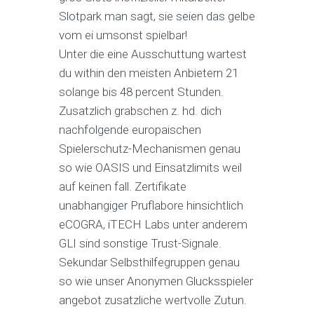
Slotpark man sagt, sie seien das gelbe
vom ei umsonst spielbar!
Unter die eine Ausschuttung wartest
du within den meisten Anbietern 21
solange bis 48 percent Stunden.
Zusatzlich grabschen z. hd. dich
nachfolgende europaischen
Spielerschutz-Mechanismen genau
so wie OASIS und Einsatzlimits weil
auf keinen fall. Zertifikate
unabhangiger Pruflabore hinsichtlich
eCOGRA, iTECH Labs unter anderem
GLI sind sonstige Trust-Signale.
Sekundar Selbsthilfegruppen genau
so wie unser Anonymen Glucksspieler
angebot zusatzliche wertvolle Zutun.