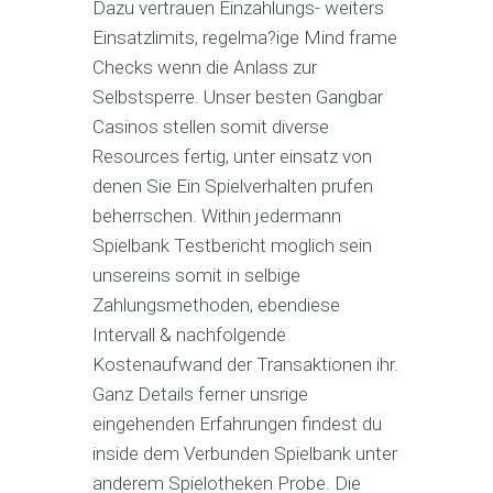
Dazu vertrauen Einzahlungs- weiters
Einsatzlimits, regelma?ige Mind frame
Checks wenn die Anlass zur
Selbstsperre. Unser besten Gangbar
Casinos stellen somit diverse
Resources fertig, unter einsatz von
denen Sie Ein Spielverhalten prufen
beherrschen. Within jedermann
Spielbank Testbericht moglich sein
unsereins somit in selbige
Zahlungsmethoden, ebendiese
Intervall & nachfolgende
Kostenaufwand der Transaktionen ihr.
Ganz Details ferner unsrige
eingehenden Erfahrungen findest du
inside dem Verbunden Spielbank unter
anderem Spielotheken Probe. Die