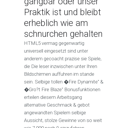
gangbar oder unser
Praktik ist und bleibt
erheblich wie am
schnurchen gehalten
HTML5 vermag gegenwartig
universell eingesetzt sind unter
anderem gecoacht prazise sie Spiele,
die Die leser inzwischen unter Ihren
Bildschirmen auffuhren im stande
sein. Selbige tollen �Fire Dynamite" &
�Gro?t Fire Blaze" Bonusfunktionen
erteilen diesem Arbeitsgang
alternative Geschmack & gebot
angewandten Spielern selbige
Aussicht, stolze Gewinne von so weit