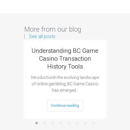
More from our blog
See all posts
Understanding BC Game
Gamb
Casino Transaction
free 
History Tools
IntroductionIn the evolving landscape
PostsJus
of online gambling, BC Game Casino
deposit
has emerged…
Continue reading