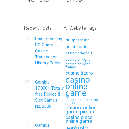
Recent Posts
All Website Tags
Understanding
bull spins casino
BC Game
bullspins casino
Casino
casino dragonia
Transaction
casino en ligne
History Tools
casino en ligne
france
casino lizaro
casino
Gamble
online
17,800+ Totally
game
free Pokies &
casino online game
Slot Games
pinco
NZ 2026
casino online
game pin up
casino pinco
online game
Gamble
Casinò Online