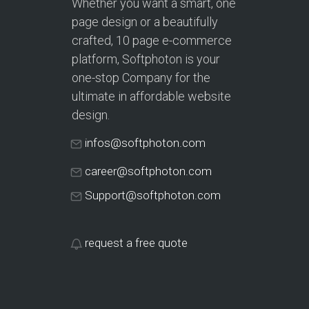
Whether you want a smart, one
page design or a beautifully
crafted, 10 page e-commerce
platform, Softphoton is your
one-stop Company for the
ultimate in affordable website
design.
infos@softphoton.com
career@softphoton.com
Support@softphoton.com
request a free quote