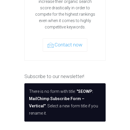
increase their organic search
score drastically in order to
compete for the highest rankings
even when it comes to highly
competitive keywords.
Contact now
Subscribe to our newsletter!
There is no form with title:
"SEOWP:
MailChimp Subscribe Form –
Vertical"
. Select a new form title if you
rename it.