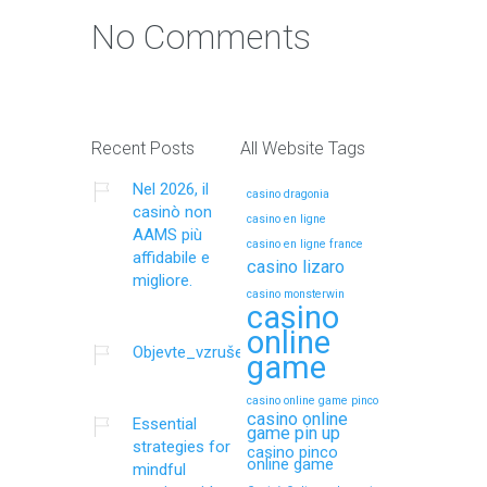
No Comments
Recent Posts
All Website Tags
Nel 2026, il
casino dragonia
casinò non
casino en ligne
AAMS più
casino en ligne france
affidabile e
casino lizaro
migliore.
casino monsterwin
casino
online
Objevte_vzrušení_z_plinko_online_casino_a_un
game
casino online game pinco
casino online
Essential
game pin up
strategies for
casino pinco
online game
mindful