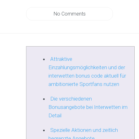
No Comments
Attraktive
Einzahlungsmöglichkeiten und der
interwetten bonus code aktuell für
ambitionierte Sportfans nutzen
Die verschiedenen
Bonusangebote bei Interwetten im
Detail
Spezielle Aktionen und zeitlich
begrenzte Angebote