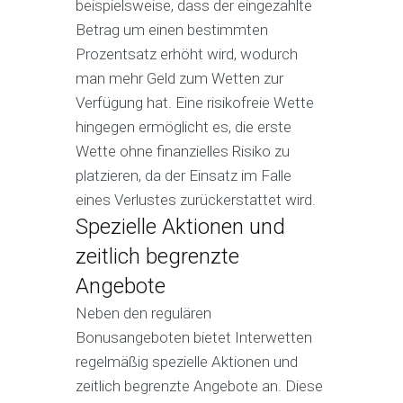
beispielsweise, dass der eingezahlte
Betrag um einen bestimmten
Prozentsatz erhöht wird, wodurch
man mehr Geld zum Wetten zur
Verfügung hat. Eine risikofreie Wette
hingegen ermöglicht es, die erste
Wette ohne finanzielles Risiko zu
platzieren, da der Einsatz im Falle
eines Verlustes zurückerstattet wird.
Spezielle Aktionen und
zeitlich begrenzte
Angebote
Neben den regulären
Bonusangeboten bietet Interwetten
regelmäßig spezielle Aktionen und
zeitlich begrenzte Angebote an. Diese