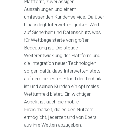
Plattform, zuverlässigen
Auszahlungen und einem
umfassenden Kundenservice. Darüber
hinaus legt Interwetten großen Wert
auf Sicherheit und Datenschutz, was
für Wettbegeisterte von großer
Bedeutung ist. Die stetige
Weiterentwicklung der Plattform und
die Integration neuer Technologien
sorgen dafür, dass Interwetten stets
auf dem neuesten Stand der Technik
ist und seinen Kunden ein optimales
Wettumfeld bietet. Ein wichtiger
Aspekt ist auch die mobile
Erreichbarkeit, die es den Nutzern
ermöglicht, jederzeit und von überall
aus ihre Wetten abzugeben.