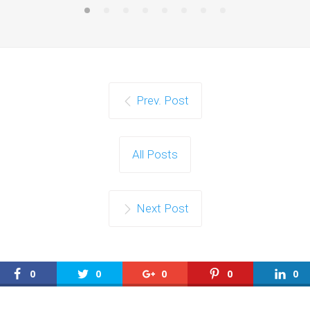
Prev. Post
All Posts
Next Post
0
0
0
0
0