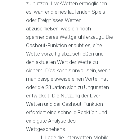
zu nutzen. Live-Wetten ermöglichen
es, während eines laufenden Spiels
oder Ereignisses Wetten
abzuschließen, was ein noch
spannenderes Wettgefühl erzeugt. Die
Cashout-Funktion erlaubt es, eine
Wette vorzeitig abzuschließen und
den aktuellen Wert der Wette zu
sichern. Dies kann sinnvoll sein, wenn
man beispielsweise einen Vorteil hat
oder die Situation sich zu Ungunsten
entwickelt. Die Nutzung der Live-
Wetten und der Cashout-Funktion
erfordert eine schnelle Reaktion und
eine gute Analyse des
Wettgeschehens.
Lade die Interwetten Mobile