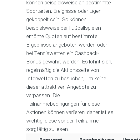
können beispielsweise an bestimmte
Sportarten, Ereignisse oder Ligen
gekoppelt sein. So können
beispielsweise bei Fußballspielen
erhöhte Quoten auf bestimmte
Ergebnisse angeboten werden oder
bei Tenniswetten ein Cashback-
Bonus gewährt werden. Es lohnt sich,
regelmäßig die Aktionsseite von
Interwetten zu besuchen, um keine
dieser attraktiven Angebote zu
verpassen. Die
Teilnahmebedingungen für diese
Aktionen können variieren, daher ist es
wichtig, diese vor der Teilnahme
sorgfältig zu lesen.