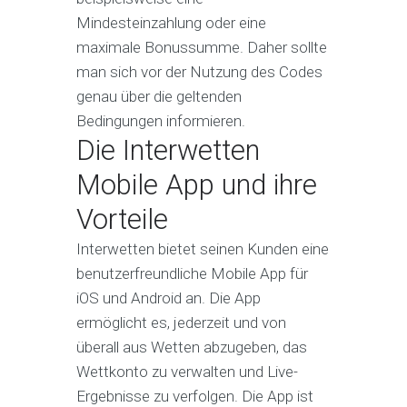
Mindesteinzahlung oder eine
maximale Bonussumme. Daher sollte
man sich vor der Nutzung des Codes
genau über die geltenden
Bedingungen informieren.
Die Interwetten
Mobile App und ihre
Vorteile
Interwetten bietet seinen Kunden eine
benutzerfreundliche Mobile App für
iOS und Android an. Die App
ermöglicht es, jederzeit und von
überall aus Wetten abzugeben, das
Wettkonto zu verwalten und Live-
Ergebnisse zu verfolgen. Die App ist