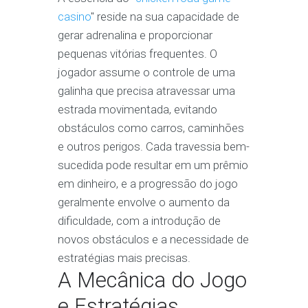
casino
" reside na sua capacidade de
gerar adrenalina e proporcionar
pequenas vitórias frequentes. O
jogador assume o controle de uma
galinha que precisa atravessar uma
estrada movimentada, evitando
obstáculos como carros, caminhões
e outros perigos. Cada travessia bem-
sucedida pode resultar em um prêmio
em dinheiro, e a progressão do jogo
geralmente envolve o aumento da
dificuldade, com a introdução de
novos obstáculos e a necessidade de
estratégias mais precisas.
A Mecânica do Jogo
e Estratégias