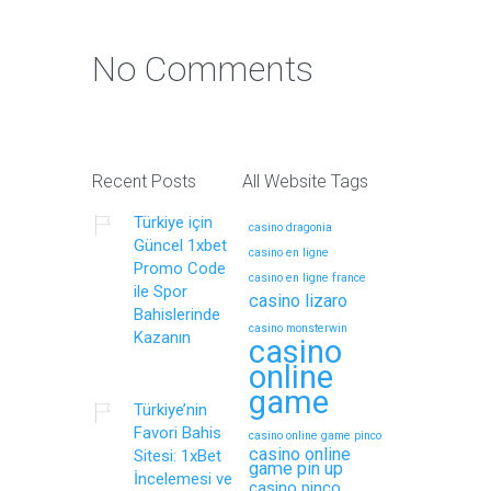
No Comments
Recent Posts
All Website Tags
Türkiye için
casino dragonia
Güncel 1xbet
casino en ligne
Promo Code
casino en ligne france
ile Spor
casino lizaro
Bahislerinde
casino monsterwin
Kazanın
casino
online
game
Türkiye’nin
Favori Bahis
casino online game pinco
casino online
Sitesi: 1xBet
game pin up
İncelemesi ve
casino pinco