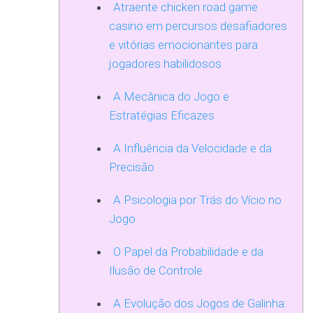
Atraente chicken road game
casino em percursos desafiadores
e vitórias emocionantes para
jogadores habilidosos
A Mecânica do Jogo e
Estratégias Eficazes
A Influência da Velocidade e da
Precisão
A Psicologia por Trás do Vício no
Jogo
O Papel da Probabilidade e da
Ilusão de Controle
A Evolução dos Jogos de Galinha: