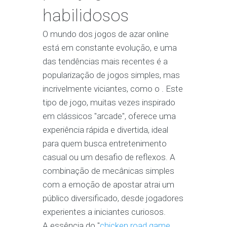
habilidosos
O mundo dos jogos de azar online
está em constante evolução, e uma
das tendências mais recentes é a
popularização de jogos simples, mas
incrivelmente viciantes, como o
. Este
tipo de jogo, muitas vezes inspirado
em clássicos "arcade", oferece uma
experiência rápida e divertida, ideal
para quem busca entretenimento
casual ou um desafio de reflexos. A
combinação de mecânicas simples
com a emoção de apostar atrai um
público diversificado, desde jogadores
experientes a iniciantes curiosos.
A essência do "
chicken road game