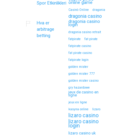
online game
Spor Etkinlikleri
Casinò Online
dragonia
dragonia casino
dragonia casino
Hva er
login
arbitrage
dragonia casino retrait
betting
fatpirate
fat pirate
fatpirate casino
fat pirate casino
fatpirate login
golden mister
golden mister 777
golden mister casino
gry hazardowe
jeux de casino en
ligne
jeux en ligne
kasyna online
lizaro
lizaro casino
lizaro casino
login
lizaro casino uk