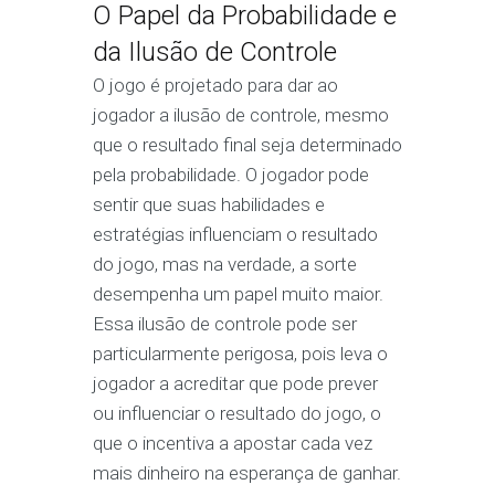
O Papel da Probabilidade e
da Ilusão de Controle
O jogo é projetado para dar ao
jogador a ilusão de controle, mesmo
que o resultado final seja determinado
pela probabilidade. O jogador pode
sentir que suas habilidades e
estratégias influenciam o resultado
do jogo, mas na verdade, a sorte
desempenha um papel muito maior.
Essa ilusão de controle pode ser
particularmente perigosa, pois leva o
jogador a acreditar que pode prever
ou influenciar o resultado do jogo, o
que o incentiva a apostar cada vez
mais dinheiro na esperança de ganhar.