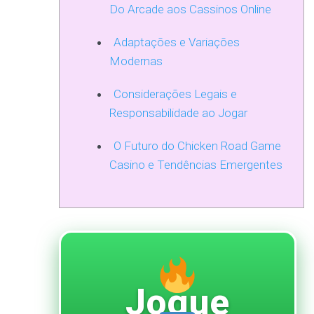
Do Arcade aos Cassinos Online
Adaptações e Variações
Modernas
Considerações Legais e
Responsabilidade ao Jogar
O Futuro do Chicken Road Game
Casino e Tendências Emergentes
Jogue