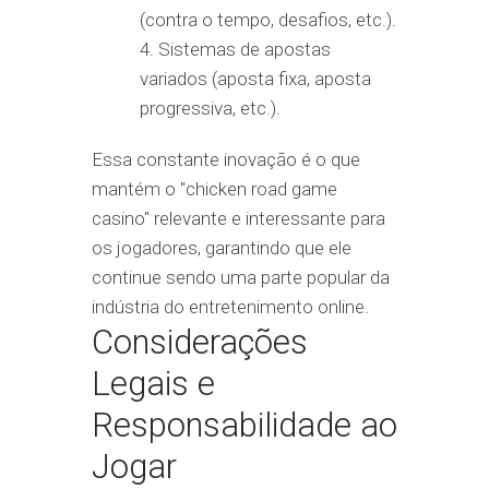
(contra o tempo, desafios, etc.).
Sistemas de apostas
variados (aposta fixa, aposta
progressiva, etc.).
Essa constante inovação é o que
mantém o "chicken road game
casino" relevante e interessante para
os jogadores, garantindo que ele
continue sendo uma parte popular da
indústria do entretenimento online.
Considerações
Legais e
Responsabilidade ao
Jogar