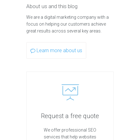
About us and this blog
We are a digital marketing company with a
focus on helping our customers achieve
great results across several key areas.
Learn more about us
Request a free quote
We offer professional SEO
services that help websites