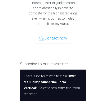
increase their organic search
score drastically in order to
compete for the highest rankings
even when it comes to highly
competitive keywords.
Contact now
Subscribe to our newsletter!
There is no form with title:
"SEOWP:
MailChimp Subscribe Form –
Vertical"
. Select a new form title if you
rename it.