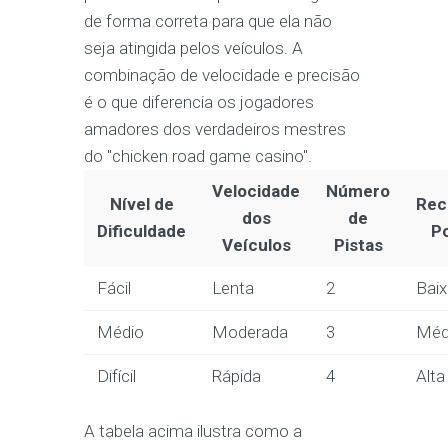
de forma correta para que ela não
seja atingida pelos veículos. A
combinação de velocidade e precisão
é o que diferencia os jogadores
amadores dos verdadeiros mestres
do "chicken road game casino".
Velocidade
Número
Nível de
Rec
dos
de
Dificuldade
Po
Veículos
Pistas
Fácil
Lenta
2
Baix
Médio
Moderada
3
Méd
Difícil
Rápida
4
Alta
A tabela acima ilustra como a