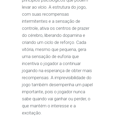
princípios psicológicos que podem
levar ao vício. A estrutura do jogo,
com suas recompensas
intermitentes e a sensação de
controle, ativa os centros de prazer
do cérebro, liberando dopamina e
criando um ciclo de reforço. Cada
vitória, mesmo que pequena, gera
uma sensação de euforia que
incentiva o jogador a continuar
jogando na esperança de obter mais
recompensas. A imprevisibilidade do
jogo também desempenha um papel
importante, pois o jogador nunca
sabe quando vai ganhar ou perder, o
que mantém o interesse e a
excitação.