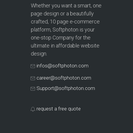
Whether you want a smart, one
page design or a beautifully
crafted, 10 page e-commerce
platform, Softphoton is your
one-stop Company for the
ultimate in affordable website
design.
infos@softphoton.com
career@softphoton.com
Support@softphoton.com
request a free quote