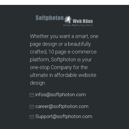
Whether you want a smart, one
page design or a beautifully
crafted, 10 page e-commerce
platform, Softphoton is your
one-stop Company for the
ultimate in affordable website
design.
infos@softphoton.com
career@softphoton.com
Support@softphoton.com