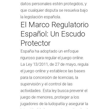
datos personales estén protegidos, y
que cualquier disputa se resuelva bajo
la legislación española.
El Marco Regulatorio
Español: Un Escudo
Protector
España ha adoptado un enfoque
riguroso para regular el juego online.
La Ley 13/2011, de 27 de mayo, regula
el juego online y establece las bases
para la concesión de licencias, la
supervisión y el control de las
actividades. Esta ley busca prevenir el
juego de menores, proteger a los
jugadores de la ludopatía y asegurar la