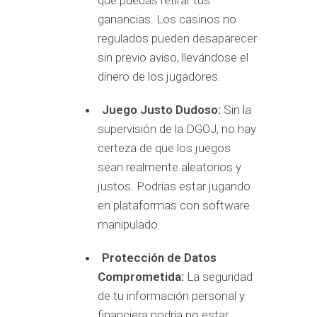
que puedas retirar tus
ganancias. Los casinos no
regulados pueden desaparecer
sin previo aviso, llevándose el
dinero de los jugadores.
Juego Justo Dudoso:
Sin la
supervisión de la DGOJ, no hay
certeza de que los juegos
sean realmente aleatorios y
justos. Podrías estar jugando
en plataformas con software
manipulado.
Protección de Datos
Comprometida:
La seguridad
de tu información personal y
financiera podría no estar