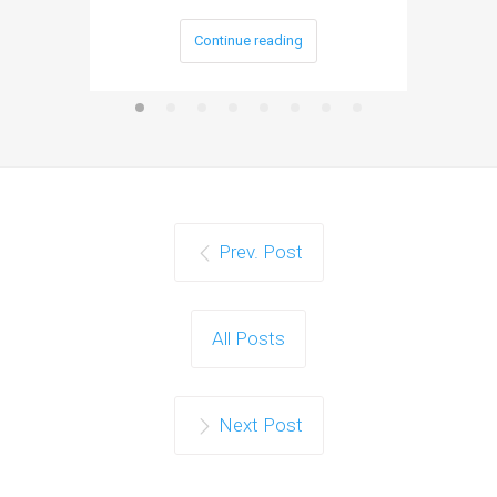
Continue reading
Prev. Post
All Posts
Next Post