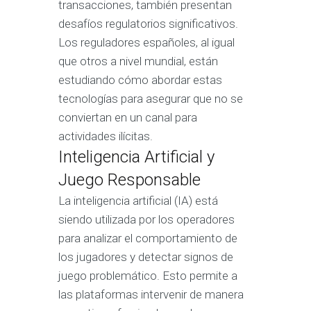
transacciones, también presentan
desafíos regulatorios significativos.
Los reguladores españoles, al igual
que otros a nivel mundial, están
estudiando cómo abordar estas
tecnologías para asegurar que no se
conviertan en un canal para
actividades ilícitas.
Inteligencia Artificial y
Juego Responsable
La inteligencia artificial (IA) está
siendo utilizada por los operadores
para analizar el comportamiento de
los jugadores y detectar signos de
juego problemático. Esto permite a
las plataformas intervenir de manera