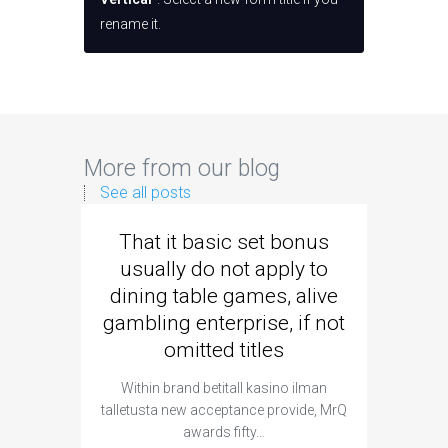
rename it.
More from our blog
See all posts
That it basic set bonus
The
usually do not apply to
Gambli
dining table games, alive
Canad
gambling enterprise, if not
omitted titles
An info
Sense
Within brand betitall kasino ilman
talletusta new acceptance provide, MrQ
awards fifty…