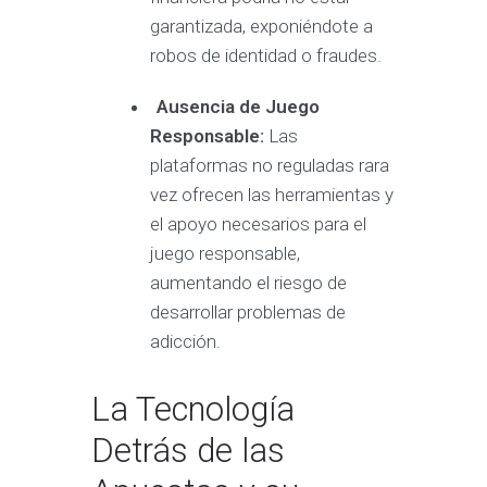
garantizada, exponiéndote a
robos de identidad o fraudes.
Ausencia de Juego
Responsable:
Las
plataformas no reguladas rara
vez ofrecen las herramientas y
el apoyo necesarios para el
juego responsable,
aumentando el riesgo de
desarrollar problemas de
adicción.
La Tecnología
Detrás de las