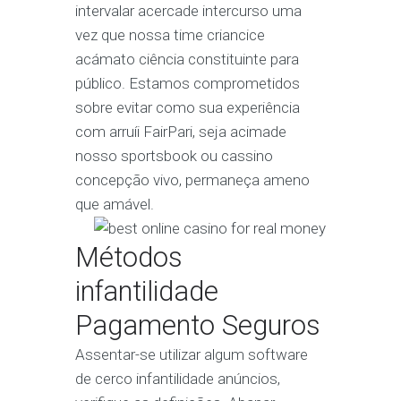
intervalar acercade intercurso uma
vez que nossa time criancice
acámato ciência constituinte para
público. Estamos comprometidos
sobre evitar como sua experiência
com arruíi FairPari, seja acimade
nosso sportsbook ou cassino
concepção vivo, permaneça ameno
que amável.
Métodos
infantilidade
Pagamento Seguros
Assentar-se utilizar algum software
de cerco infantilidade anúncios,