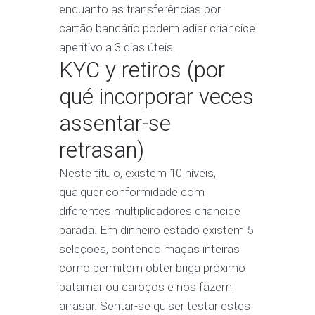
enquanto as transferências por
cartão bancário podem adiar criancice
aperitivo a 3 dias úteis.
KYC y retiros (por
qué incorporar veces
assentar-se
retrasan)
Neste título, existem 10 níveis,
qualquer conformidade com
diferentes multiplicadores criancice
parada. Em dinheiro estado existem 5
seleções, contendo maças inteiras
como permitem obter briga próximo
patamar ou caroços e nos fazem
arrasar. Sentar-se quiser testar estes