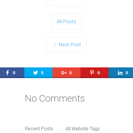
All Posts
Next Post
0
0
0
0
0
No Comments
Recent Posts
All Website Tags