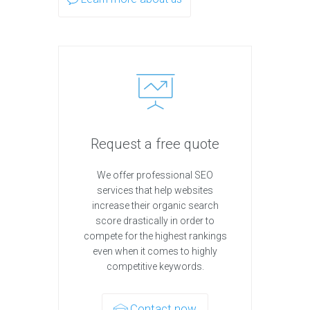
Request a free quote
We offer professional SEO
services that help websites
increase their organic search
score drastically in order to
compete for the highest rankings
even when it comes to highly
competitive keywords.
Contact now