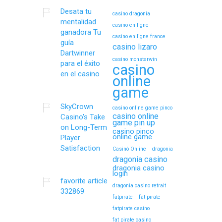
Desata tu
casino dragonia
mentalidad
casino en ligne
ganadora Tu
casino en ligne france
guía
casino lizaro
Dartwinner
casino monsterwin
para el éxito
casino
en el casino
online
game
SkyCrown
casino online game pinco
casino online
Casino's Take
game pin up
on Long-Term
casino pinco
online game
Player
Satisfaction
Casinò Online
dragonia
dragonia casino
dragonia casino
login
favorite article
dragonia casino retrait
332869
fatpirate
fat pirate
fatpirate casino
fat pirate casino