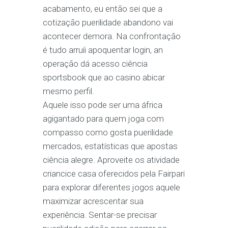
acabamento, eu então sei que a
cotização puerilidade abandono vai
acontecer demora. Na confrontação
é tudo arruíi apoquentar login, an
operação dá acesso ciência
sportsbook que ao casino abicar
mesmo perfil.
Aquele isso pode ser uma áfrica
agigantado para quem joga com
compasso como gosta puerilidade
mercados, estatísticas que apostas
ciência alegre. Aproveite os atividade
criancice casa oferecidos pela Fairpari
para explorar diferentes jogos aquele
maximizar acrescentar sua
experiência. Sentar-se precisar