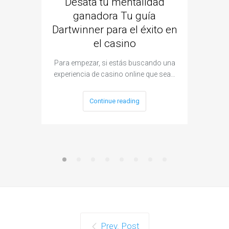
Desata tu mentalidad
SkyC
ganadora Tu guía
on 
Dartwinner para el éxito en
el casino
Intr
landscap
Para empezar, si estás buscando una
Ca
experiencia de casino online que sea…
Continue reading
Prev. Post