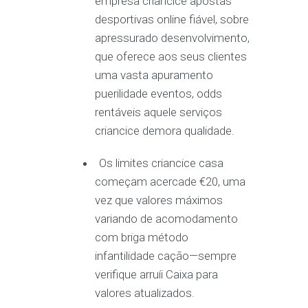
empresa criancice apostas
desportivas online fiável, sobre
apressurado desenvolvimento,
que oferece aos seus clientes
uma vasta apuramento
puerilidade eventos, odds
rentáveis aquele serviços
criancice demora qualidade.
Os limites criancice casa
começam acercade €20, uma
vez que valores máximos
variando de acomodamento
com briga método
infantilidade cação—sempre
verifique arruíi Caixa para
valores atualizados.