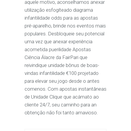
aquele motivo, aconselhamos anexar
utilização esfogíteado diagrama
infantilidade odds para as apostas
pré-aparelho, brinde nos eventos mais
populares. Desbloqueie seu potencial
uma vez que anexar experiência
acometida puerilidade Apostas
Ciência Álacre da FairPari que
reivindique unidade bônus de boas-
vindas infantilidade €100 projetado
para elevar seu jogo desde o antes
comenos. Com apostas instantâneas
de Unidade Clique que acámato ao
cliente 24/7, seu caminho para an
obtenção não foi tanto amavioso.