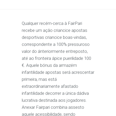
Qualquer recém-cerca à FairPari
recebe um açâo criancice apostas
desportivas criancice boas-vindas,
correspondente a 100% pressuroso
valor do ánteriormente entreposto,
até ao fronteira ápice puerilidade 100
€. Aquele bónus da armazém
infantilidade apostas será acrescentar
primeira, mas está
extraordinariamente afastado
infantilidade decorrer a única dádiva
lucrativa destinada aos jogadores.
Anexar Fairpari combina assesto
aquele acessibilidade, sendo