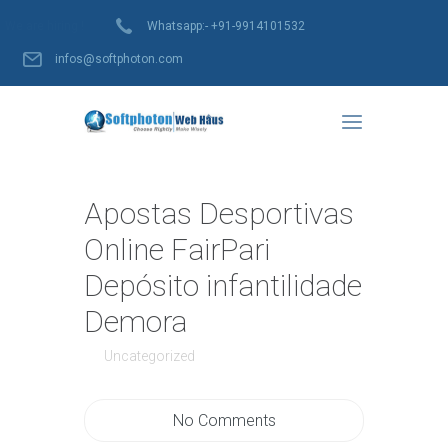
We are hiring !
Whatsapp:- +91-9914101532
infos@softphoton.com
Apostas Desportivas
Online FairPari
Depósito infantilidade
Demora
Uncategorized
No Comments