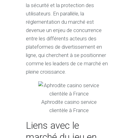
la sécurité et la protection des
utilisateurs. En parallèle, la
réglementation du marché est
devenue un enjeu de concurrence
entre les différents acteurs des
plateformes de divertissement en
ligne, qui cherchent à se positionner
comme les leaders de ce marché en
pleine croissance.
Aphrodite casino service
clientèle à France
Liens avec le
marché du jeu en