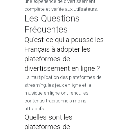
une expérience de divertissement
complète et variée aux utilisateurs.
Les Questions
Fréquentes
Qu'est-ce qui a poussé les
Français à adopter les
plateformes de
divertissement en ligne ?
La multiplication des plateformes de
streaming, les jeux en ligne et la
musique en ligne ont rendu les
contenus traditionnels moins
attractifs.
Quelles sont les
plateformes de