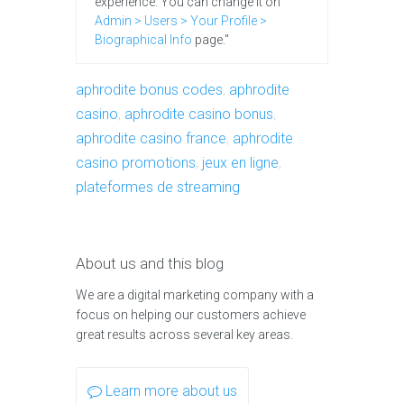
experience. You can change it on
Admin > Users > Your Profile >
Biographical Info
page."
aphrodite bonus codes
,
aphrodite
casino
,
aphrodite casino bonus
,
aphrodite casino france
,
aphrodite
casino promotions
,
jeux en ligne
,
plateformes de streaming
About us and this blog
We are a digital marketing company with a
focus on helping our customers achieve
great results across several key areas.
Learn more about us