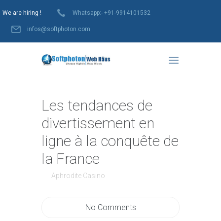
We are hiring !
Whatsapp:- +91-9914101532
infos@softphoton.com
Les tendances de
divertissement en
ligne à la conquête de
la France
Aphrodite Casino
No Comments