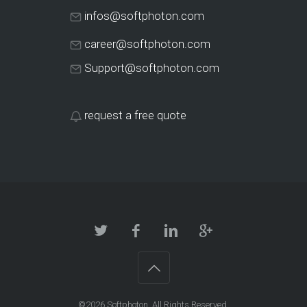
infos@softphoton.com
career@softphoton.com
Support@softphoton.com
request a free quote
©2026
Softphoton
. All Rights Reserved.