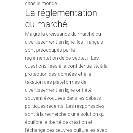
dans le monde.
La réglementation
du marché
Malgré la croissance du marché du
divertissement en ligne, les Français
sont préoccupés par la
réglementation de ce secteur. Les
questions liées à la confidentialité, à la
protection des données et à la
taxation des plateformes de
divertissement en ligne ont été
souvent évoquées dans les débats
politiques récents. Les responsables
sont à la recherche d'une solution qui
équilibre la liberté de création et
l'échange des œuvres culturelles avec