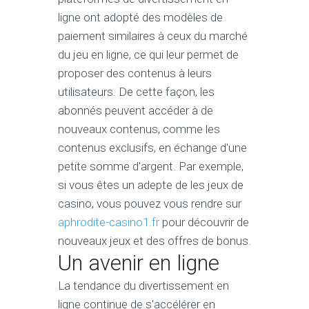
ligne ont adopté des modèles de
paiement similaires à ceux du marché
du jeu en ligne, ce qui leur permet de
proposer des contenus à leurs
utilisateurs. De cette façon, les
abonnés peuvent accéder à de
nouveaux contenus, comme les
contenus exclusifs, en échange d'une
petite somme d'argent. Par exemple,
si vous êtes un adepte de les jeux de
casino, vous pouvez vous rendre sur
aphrodite-casino1.fr
pour découvrir de
nouveaux jeux et des offres de bonus.
Un avenir en ligne
La tendance du divertissement en
ligne continue de s'accélérer en