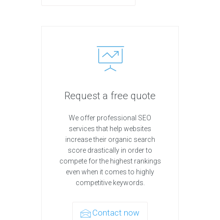
Request a free quote
We offer professional SEO
services that help websites
increase their organic search
score drastically in order to
compete for the highest rankings
even when it comes to highly
competitive keywords.
Contact now