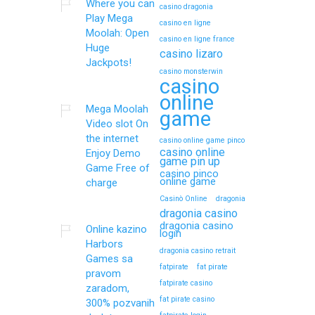
Where you can
casino dragonia
Play Mega
casino en ligne
Moolah: Open
casino en ligne france
Huge
casino lizaro
Jackpots!
casino monsterwin
casino
online
Mega Moolah
game
Video slot On
the internet
casino online game pinco
casino online
Enjoy Demo
game pin up
Game Free of
casino pinco
online game
charge
Casinò Online
dragonia
dragonia casino
dragonia casino
Online kazino
login
Harbors
dragonia casino retrait
Games sa
fatpirate
fat pirate
pravom
fatpirate casino
zaradom,
fat pirate casino
300% pozvanih