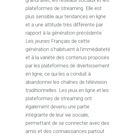
grandi avec les réseaux sociaux et les
plateformes de streaming. Elle est
plus sensible aux tendances en ligne
et a une attitude très différente par
rapport à la génération précédente.
Les jeunes Français de cette
génération s'habituent à l'immédiateté
et à la variété des contenus proposés
par les plateformes de divertissement
en ligne, ce qui les a conduit à
abandonner les chaînes de télévision
traditionnelles. Les jeux en ligne et les
plateformes de streaming ont
également devenu une partie
intégrante de leur vie sociale,
permettant de se connecter avec des
amis et des connaissances partout