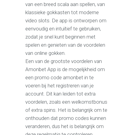
van een breed scala aan spellen, van
klassieke gokkasten tot moderne
video slots. De app is ontworpen om
eenvoudig en intuïtief te gebruiken,
zodat je snel kunt beginnen met
spelen en genieten van de voordelen
van online gokken.
Een van de grootste voordelen van
Amonbet App is de mogelijkheid om
een promo code amonbet in te
voeren bij het registreren van je
account. Dit kan leiden tot extra
voordelen, zoals een welkomstbonus
of extra spins. Het is belangrijk om te
onthouden dat promo codes kunnen
veranderen, dus het is belangrijk om
deze regelmatig te controleren.