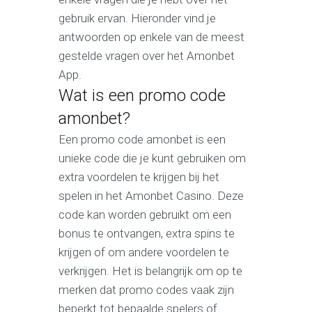
gebruik ervan. Hieronder vind je
antwoorden op enkele van de meest
gestelde vragen over het Amonbet
App.
Wat is een promo code
amonbet?
Een promo code amonbet is een
unieke code die je kunt gebruiken om
extra voordelen te krijgen bij het
spelen in het Amonbet Casino. Deze
code kan worden gebruikt om een
bonus te ontvangen, extra spins te
krijgen of om andere voordelen te
verkrijgen. Het is belangrijk om op te
merken dat promo codes vaak zijn
beperkt tot bepaalde spelers of