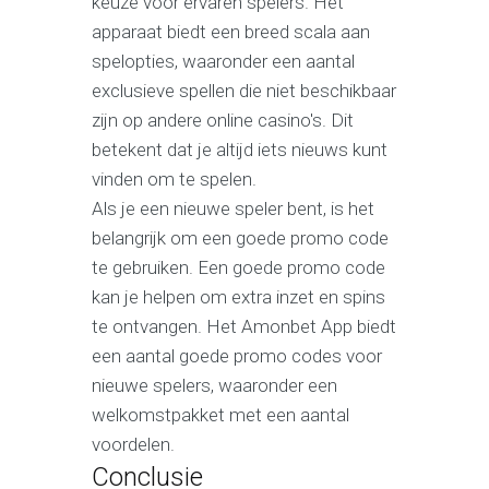
keuze voor ervaren spelers. Het
apparaat biedt een breed scala aan
spelopties, waaronder een aantal
exclusieve spellen die niet beschikbaar
zijn op andere online casino's. Dit
betekent dat je altijd iets nieuws kunt
vinden om te spelen.
Als je een nieuwe speler bent, is het
belangrijk om een goede promo code
te gebruiken. Een goede promo code
kan je helpen om extra inzet en spins
te ontvangen. Het Amonbet App biedt
een aantal goede promo codes voor
nieuwe spelers, waaronder een
welkomstpakket met een aantal
voordelen.
Conclusie