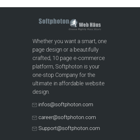
Whether you want a smart, one
page design or a beautifully
crafted, 10 page e-commerce
platform, Softphoton is your
one-stop Company for the
ultimate in affordable website
design.
infos@softphoton.com
career@softphoton.com
Support@softphoton.com