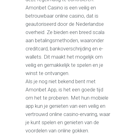
Amonbet Casino is een veilig en
betrouwbaar online casino, dat is
geautoriseerd door de Nederlandse
overheid. Ze bieden een breed scala
aan betalingsmethoden, waaronder
creditcard, bankoverschrijding en e-
wallets. Dit maakt het mogelijk om
veilig en gemakkelijk te spelen en je
winst te ontvangen.
Als je nog niet bekend bent met
Amonbet App, is het een goede tijd
om het te proberen. Met hun mobiele
app kun je genieten van een veilig en
vertrouwd online casino-ervaring, waar
je kunt spelen en genieten van de
voordelen van online gokken.