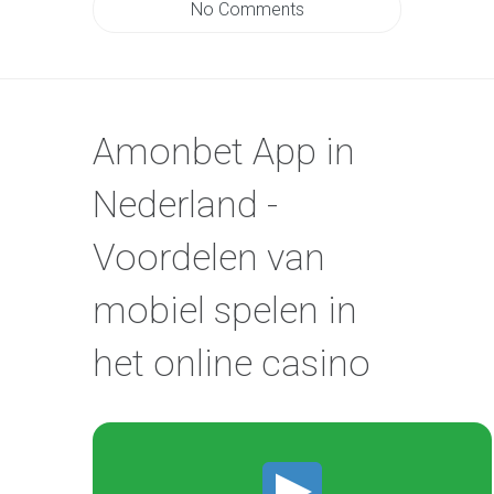
No Comments
Amonbet App in
Nederland -
Voordelen van
mobiel spelen in
het online casino