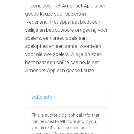
In conclusie, het Amonbet App is een
goede keuze voor spelers in
Nederland. Het apparaat biedt een
veilige en betrouwbare omgeving voor
spelers, een breed scala aan
spelopties en een aantal voordelen
voor nieuwe spelers. Als je op zoek
bent naar een online casino, is het
Amonbet App een goede keuze.
softphoton
This is author biographical info, that
can be used to tell more about you,
your iterests, background and